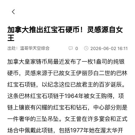
加拿大推出红宝石硬币！灵感源自女
王
出处：温哥华天空综合
0
2026-06-02 16:11
加拿大皇家铸币局最近发布了一枚1盎司的纯银
硬币，灵感来源于已故女王伊丽莎白二世的巴林
红宝石项链，以纪念这位已故君主的百岁诞辰。
这条巴林红宝石项链于1964年被女王购得，项
链上镶嵌有闪耀的红宝石和钻石，中心部分则是
一件奢华的三坠吊坠。女王曾在许多宴会和正式
场合中佩戴此项链，包括1977年她在渥太华开