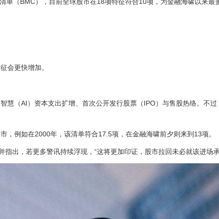
市核对清单（BMC），目前全球股市在18项特征符合10项，为金融海啸以来
特征会更快增加。
智慧（AI）资本支出扩增、首次公开发行股票（IPO）与售股热络。不过
例如在2000年，该清单符合17.5项，在金融海啸前夕则来到13项。
并指出，若更多警讯持续浮现，“这将更加印证，股市拉回未必就该进场承