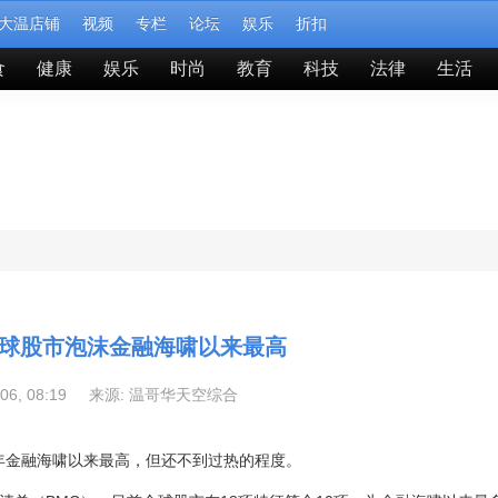
大温店铺
视频
专栏
论坛
娱乐
折扣
食
健康
娱乐
时尚
教育
科技
法律
生活
球股市泡沫金融海啸以来最高
-06, 08:19 来源:
温哥华天空综合
08年金融海啸以来最高，但还不到过热的程度。