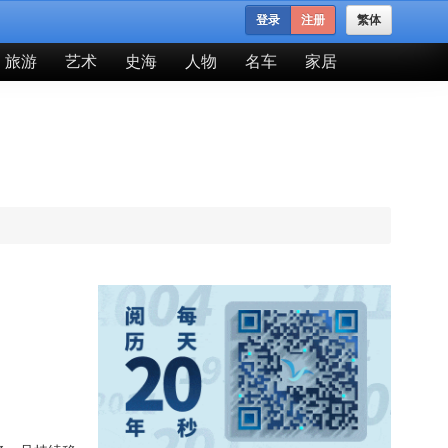
登录
注册
繁体
旅游
艺术
史海
人物
名车
家居