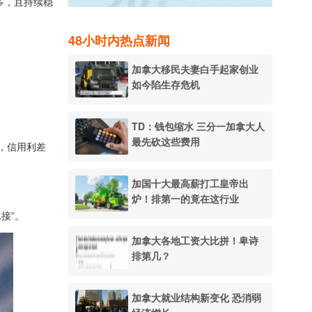
最多，且持续稳
48小时内热点新闻
加拿大移民夫妻白手起家创业
如今陷生存危机
TD：钱包缩水 三分一加拿大人
最先砍这些费用
，信用利差
加国十大最高薪打工皇帝出
炉！排第一的竟在这行业
接”。
加拿大各地工资大比拼！卑诗
排第几？
加拿大就业结构新变化 恐消弱