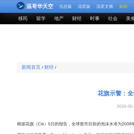
温哥华天空
信息版
流星版
流星文摘
新闻
移民
留学
地产
财经
时事
社会
美
新闻首页
财经
/
/
花旗示警：全
2026-06
根据花旗（Citi）5日的报告，全球股市目前的泡沫水准为20