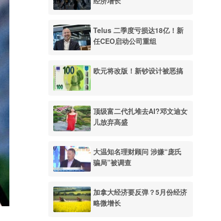
经济增长
Telus 二季度亏损达18亿！新
任CEO启动公司重组
欧元将改版！新钞设计被恶搞
顶级富二代扎堆去AI?邓文迪女
儿放弃高盛
大温知名理财顾问 涉嫌“庞氏
骗局”被调查
加拿大经济要反弹？5月份经济
略微增长