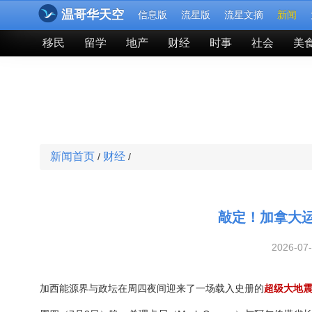
温哥华天空
信息版
流星版
流星文摘
新闻
移民
留学
地产
财经
时事
社会
美
新闻首页
财经
/
/
敲定！加拿大
2026-07
加西能源界与政坛在周四夜间迎来了一场载入史册的
超级大地