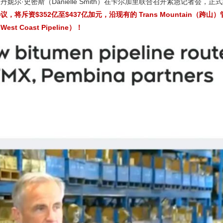
丹妮尔·史密斯（Danielle Smith）在卡尔加里联合召开紧急记者会，
斥资$352亿至$437亿加元，沿现有的 Trans Mountain（跨山
oast Pipeline）！