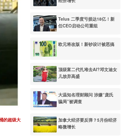
经济增长
Telus 二季度亏损达18亿！新
任CEO启动公司重组
欧元将改版！新钞设计被恶搞
顶级富二代扎堆去AI?邓文迪女
儿放弃高盛
大温知名理财顾问 涉嫌“庞氏
骗局”被调查
加拿大经济要反弹？5月份经济
万桶的超级大
略微增长
。