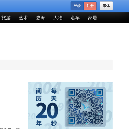
登录
注册
繁体
旅游
艺术
史海
人物
名车
家居