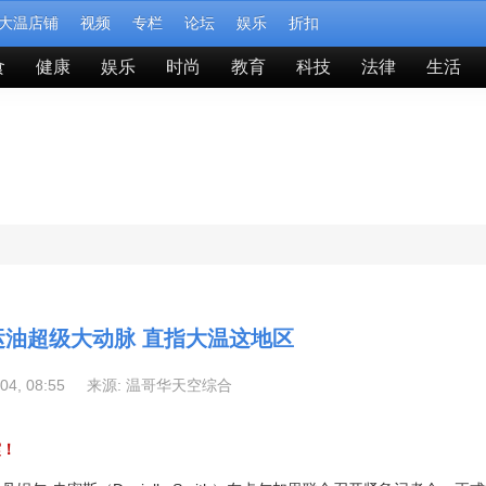
大温店铺
视频
专栏
论坛
娱乐
折扣
食
健康
娱乐
时尚
教育
科技
法律
生活
运油超级大动脉 直指大温这地区
-04, 08:55 来源:
温哥华天空综合
震！