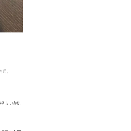
沟通。
烈抨击，痛批