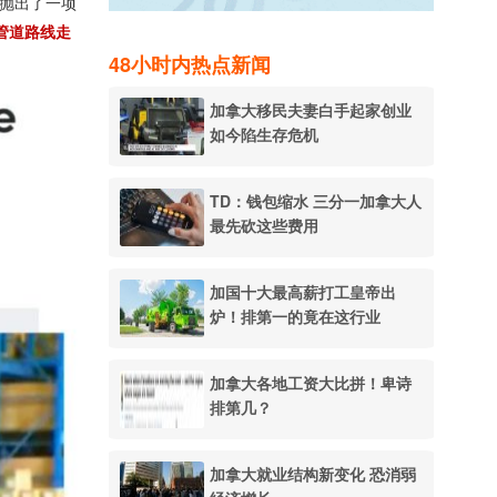
正式抛出了一项
）管道路线走
48小时内热点新闻
加拿大移民夫妻白手起家创业
如今陷生存危机
TD：钱包缩水 三分一加拿大人
最先砍这些费用
加国十大最高薪打工皇帝出
炉！排第一的竟在这行业
加拿大各地工资大比拼！卑诗
排第几？
加拿大就业结构新变化 恐消弱