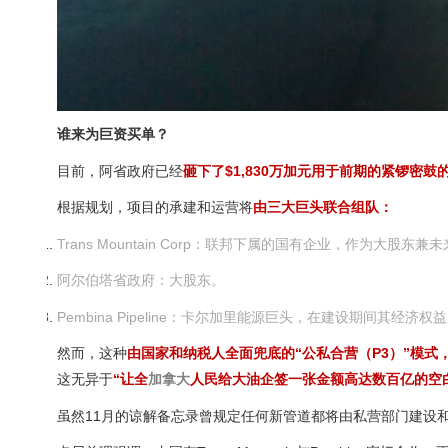
谁来为巨资买单？
目前，阿省政府已经
砸下了$1,830万加元用于前期的紧锣密鼓
根据规划，项目的承建和运营将
由三大巨头联合组队：
Trans Mountain Corp：
联邦下属的国有企业，作为大股东兼未
阿尔伯塔省政府：
大股东。
Pembina Pipeline：
卡尔加里能源巨头，在建设期间其经济权益为
然而，这种
由国家和纳税人全面兜底的“公私合营（P3）”模式
这无异于
“让全
加拿大
人民给大油企签一张金额高达数百亿的空
虽然11月的谅解备忘录曾规定任何新管道都将由私营部门建设