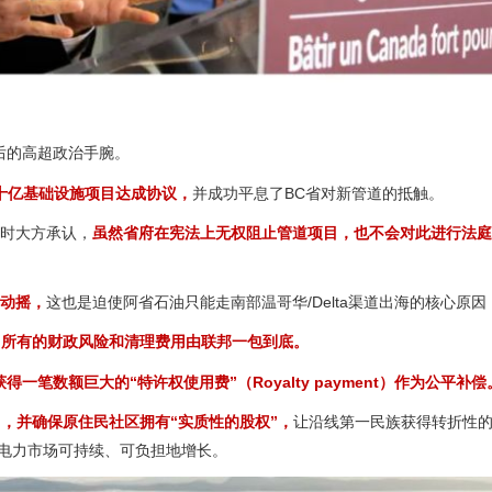
后的高超政治手腕。
十亿基础设施项目达成协议，
并成功平息了BC省对新管道的抵触。
动时大方承认，
虽然省府在宪法上无权阻止管道项目，也不会对此进行法庭
不动摇，
这也是迫使阿省石油只能走南部温哥华/Delta渠道出海的核心原因
，
所有的财政风险和清理费用由联邦一包到底。
获得一笔数额巨大的“特许权使用费”（Royalty payment）作为公平补偿
目，并确保原住民社区拥有“实质性的股权”，
让沿线第一民族获得转折性
让电力市场可持续、可负担地增长。