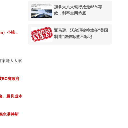
加拿大六大银行抢走85%存
款，利率全网垫底
亚马逊、沃尔玛被控放任“美国
im）小镇，
制造”虚假标签不标记
方案能大大缩
被BC省政府
快、最具成本
深水港并新