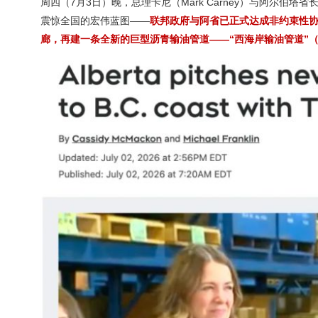
周四（7月3日）晚，总理卡尼（Mark Carney）与阿尔伯塔省长
震惊全国的宏伟蓝图——
联邦政府与阿省已正式达成非约束性协议，将
廊，再建一条全新的巨型沥青输油管道——“西海岸输油管道”（West C