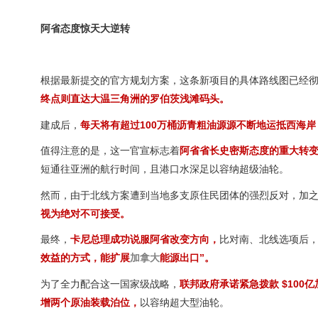
阿省态度惊天大逆转
根据最新提交的官方规划方案，这条新项目的具体路线图已经
终点则直达大温三角洲的罗伯茨浅滩码头。
建成后，
每天将有超过100万桶沥青粗油源源不断地运抵西海岸
值得注意的是，这一官宣标志着
阿省省长史密斯态度的重大转
短通往亚洲的航行时间，且港口水深足以容纳超级油轮。
然而，由于北线方案遭到当地多支原住民团体的强烈反对，加之
视为绝对不可接受。
最终，
卡尼总理成功说服阿省改变方向，
比对南、北线选项后
效益的方式，能扩展
加拿大
能源出口”。
为了全力配合这一国家级战略，
联邦政府承诺紧急拨款 $100亿
增两个原油装载泊位，
以容纳超大型油轮。