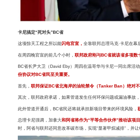
卡尼搞定“死对头”BC省
这项惊天工程之所以能
闪电官宣，
全靠联邦总理马克·卡尼在幕
在周四晚官宣的前几个小时，
联邦政府刚与BC省就该省多项数
BC省长尹大卫（David Eby）周四在温哥华与卡尼一同出席活
份协议对BC省民至关重要。
首先，
联邦保证BC省北海岸的油轮禁令（Tanker Ban）绝对
其次，联邦政府承诺，如果管道发生任何环保问题或漏油事故
此外管道开通后，BC省民还将就承担新项目带来的环境风险，
总理卡尼强调，
加拿大
和阿省将作为“平等合作伙伴”推动该项
时，阿省与联邦还同意改革碳市场，实现“显著甲烷减排”，并