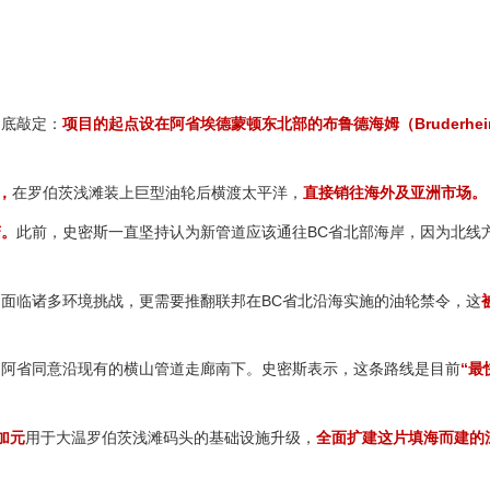
彻底敲定：
项目的起点设在阿省埃德蒙顿东北部的布鲁德海姆（Bruderhe
，
在罗伯茨浅滩装上巨型油轮后横渡太平洋，
直接销往海外及亚洲市场。
变。
此前，史密斯一直坚持认为新管道应该通往BC省北部海岸，因为北线
面临诸多环境挑战，更需要推翻联邦在BC省北沿海实施的油轮禁令，这
，阿省同意沿现有的横山管道走廊南下。史密斯表示，这条路线是目前
“最
加元
用于大温罗伯茨浅滩码头的基础设施升级，
全面扩建这片填海而建的