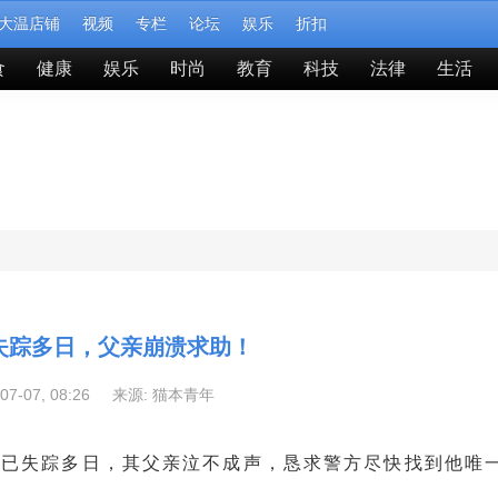
大温店铺
视频
专栏
论坛
娱乐
折扣
食
健康
娱乐
时尚
教育
科技
法律
生活
失踪多日，父亲崩溃求助！
-07-07, 08:26 来源:
猫本青年
女子已失踪多日，其父亲泣不成声，恳求警方尽快找到他唯