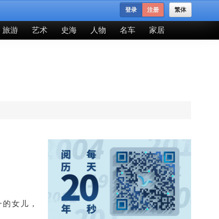
登录
注册
繁体
旅游
艺术
史海
人物
名车
家居
一的女儿，