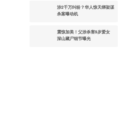
涉2千万纠纷？华人惊天绑架谋
杀案曝动机
震惊加美！父涉杀害9岁爱女
深山藏尸细节曝光