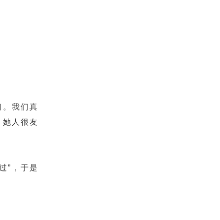
们。我们真
。她人很友
难过”，于是