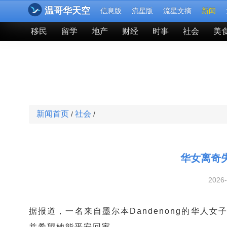
温哥华天空
信息版
流星版
流星文摘
新闻
移民
留学
地产
财经
时事
社会
美
新闻首页
社会
/
/
华女离奇
2026
据报道，一名来自墨尔本Dandenong的华人
并希望她能平安回家。