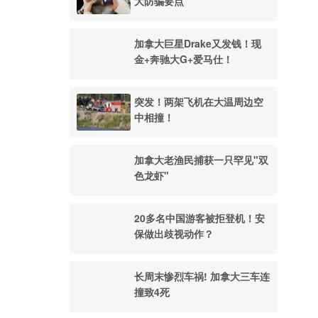
大防骗要点
加拿大巨星Drake又发钱！现
金+奔驰大G+爱马仕！
突发！两架飞机在大温周边空
中相撞！
加拿大老渔民捕获一只罕见"双
色龙虾"
20多名中国游客被拒登机！安
。
保做出歧视动作？
长周末惨烈车祸! 加拿大三车连
撞致4死