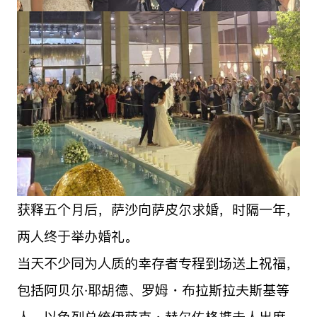
获释五个月后，萨沙向萨皮尔求婚，时隔一年，
两人终于举办婚礼。
当天不少同为人质的幸存者专程到场送上祝福，
包括阿贝尔·耶胡德、罗姆・布拉斯拉夫斯基等