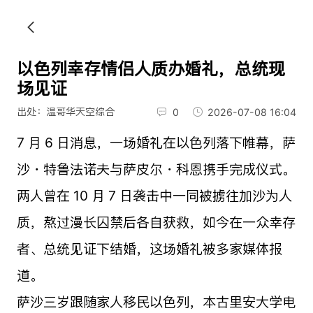
以色列幸存情侣人质办婚礼，总统现
场见证
出处：温哥华天空综合
0
2026-07-08 16:04
7 月 6 日消息，一场婚礼在以色列落下帷幕，萨
沙・特鲁法诺夫与萨皮尔・科恩携手完成仪式。
两人曾在 10 月 7 日袭击中一同被掳往加沙为人
质，熬过漫长囚禁后各自获救，如今在一众幸存
者、总统见证下结婚，这场婚礼被多家媒体报
道。
萨沙三岁跟随家人移民以色列，本古里安大学电