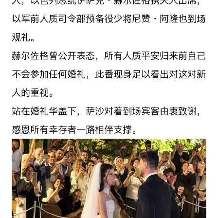
人，以色列总统伊萨克・赫尔佐格携夫人出席，
以军前人质司令部预备役少将尼赞・阿隆也到场
观礼。
赫尔佐格曾公开表态，所有人质平安归来前自己
不会参加任何婚礼，此番现身足以看出对这对新
人的重视。
站在婚礼华盖下，萨沙对着到场宾客由衷致谢，
感恩所有幸存者一路相伴支撑。