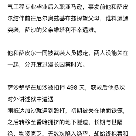
气工程专业毕业后入职亚马逊，事发前他和萨皮
尔结伴前往尼尔奥兹基布兹探望父母，谁料遭遇
突袭，萨沙的父亲维塔利不幸遇难。
他和萨皮尔一同被武装人员掳走，两人没能关在
一起，分开度过漫长囚禁时光。
萨沙整整在加沙被扣押 498 天，获救后他多次
对外讲述狱中遭遇：
刚抵达加沙就遭到殴打，初期被关在地面铁笼，
之后转移至昏暗拥挤的地下隧道，长期与世隔
绝、物资匮乏，无数次陷入绝望，却始终抱着和