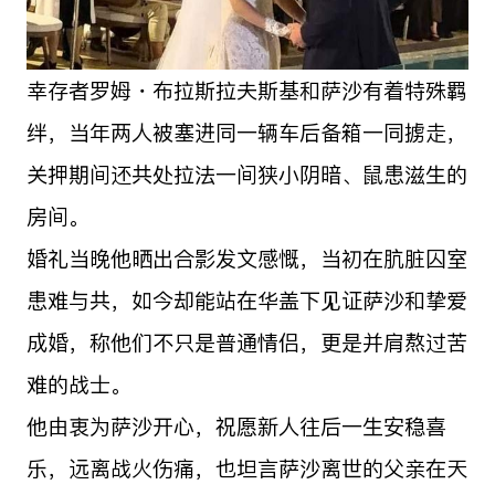
幸存者罗姆・布拉斯拉夫斯基和萨沙有着特殊羁
绊，当年两人被塞进同一辆车后备箱一同掳走，
关押期间还共处拉法一间狭小阴暗、鼠患滋生的
房间。
婚礼当晚他晒出合影发文感慨，当初在肮脏囚室
患难与共，如今却能站在华盖下见证萨沙和挚爱
成婚，称他们不只是普通情侣，更是并肩熬过苦
难的战士。
他由衷为萨沙开心，祝愿新人往后一生安稳喜
乐，远离战火伤痛，也坦言萨沙离世的父亲在天