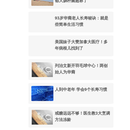
都大肠杆菌超标了
93岁华裔老人长寿秘诀：就是
些简单生活习惯
美国妹子大赞加拿大医疗！多
年病根儿找到了
列治文新开羽毛球中心！两创
始人为华裔
人到中老年 学会9个长寿习惯
戒糖远远不够！医生教3大烹调
方法冻龄