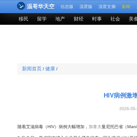
温哥华天空
信息版
流星版
流星文摘
新闻
移民
留学
地产
财经
时事
社会
美
新闻首页
健康
/
/
HIV病例激
2026-05
随着艾滋病毒（HIV）病例大幅增加，
加拿大
曼尼托巴省（Man