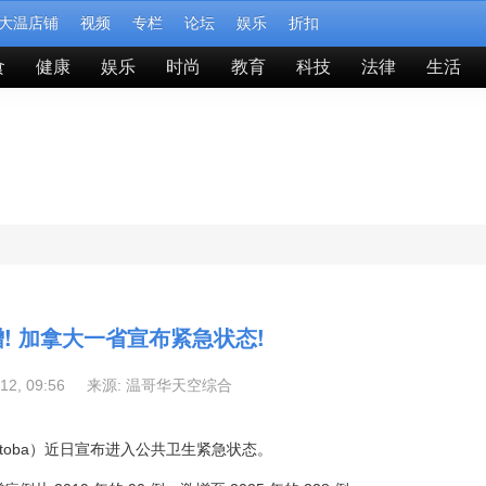
大温店铺
视频
专栏
论坛
娱乐
折扣
食
健康
娱乐
时尚
教育
科技
法律
生活
增! 加拿大一省宣布紧急状态!
-12, 09:56 来源:
温哥华天空综合
itoba）近日宣布进入公共卫生紧急状态。