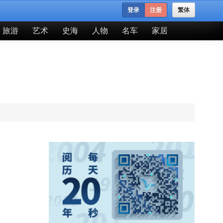
登录
注册
繁体
旅游
艺术
史海
人物
名车
家居