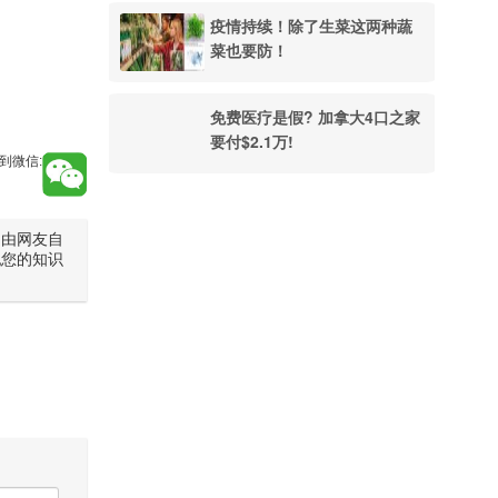
疫情持续！除了生菜这两种蔬
菜也要防！
免费医疗是假? 加拿大4口之家
要付$2.1万!
到微信:
是由网友自
犯您的知识