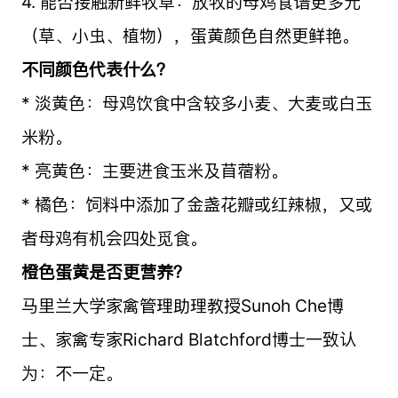
4. 能否接触新鲜牧草：放牧的母鸡食谱更多元
（草、小虫、植物），蛋黄颜色自然更鲜艳。
不同颜色代表什么？
* 淡黄色：母鸡饮食中含较多小麦、大麦或白玉
米粉。
* 亮黄色：主要进食玉米及苜蓿粉。
* 橘色：饲料中添加了金盏花瓣或红辣椒，又或
者母鸡有机会四处觅食。
橙色蛋黄是否更营养？
马里兰大学家禽管理助理教授Sunoh Che博
士、家禽专家Richard Blatchford博士一致认
为：不一定。