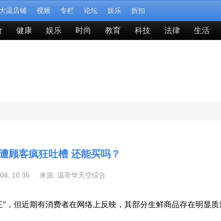
大温店铺
视频
专栏
论坛
娱乐
折扣
食
健康
娱乐
时尚
教育
科技
法律
生活
蘑菇遭顾客疯狂吐槽 还能买吗？
-08, 10:35 来源:
温哥华天空综合
之王”，但近期有消费者在网络上反映，其部分生鲜商品存在明显