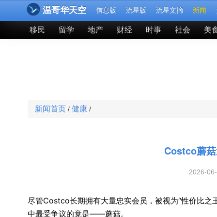
温哥华天空
信息版
流星版
流星文摘
新闻
移民
留学
地产
财经
时事
社会
美
新闻首页
健康
/
/
Costco
2026-06
尽管Costco长期拥有大量忠实会员，被视为“性价比
中最受争议的竟是——蘑菇。