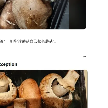
液”，直呼“连蘑菇自己都长蘑菇”。