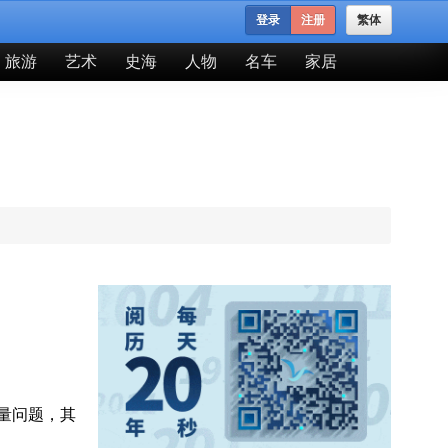
登录
注册
繁体
旅游
艺术
史海
人物
名车
家居
质量问题，其