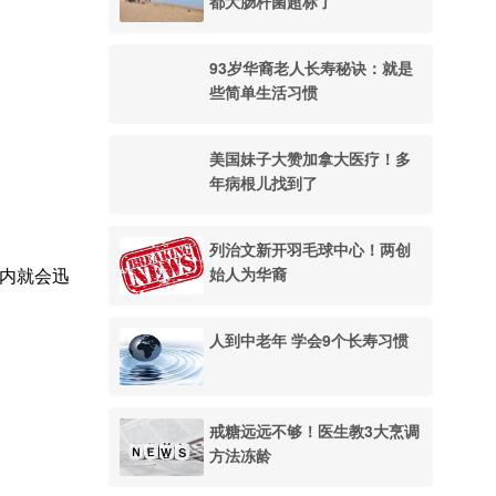
都大肠杆菌超标了
93岁华裔老人长寿秘诀：就是
些简单生活习惯
美国妹子大赞加拿大医疗！多
年病根儿找到了
列治文新开羽毛球中心！两创
始人为华裔
天内就会迅
人到中老年 学会9个长寿习惯
戒糖远远不够！医生教3大烹调
方法冻龄