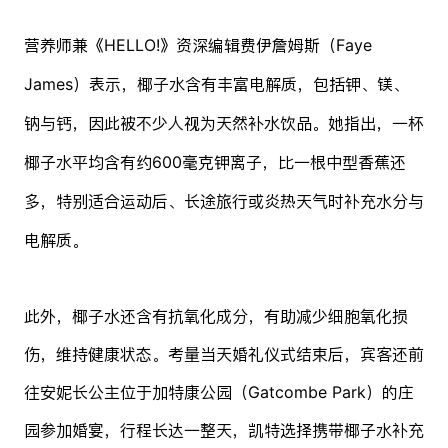
营养师兼《HELLO!》资深编辑费伊詹姆斯（Faye
James）表示，椰子水含有丰富电解质，包括钾、镁、
钠与钙，因此被不少人视为天然补水饮品。她指出，一杯
椰子水平均含有约600毫克钾离子，比一根中型香蕉还
多，特别适合运动后、长途旅行或炎热天气时补充水分与
电解质。
此外，椰子水还含有抗氧化成分，有助减少细胞氧化损
伤，维持健康状态。考量当天婚礼仪式结束后，宾客还前
往安妮长公主位于加特康公园（Gatcombe Park）的庄
园参加婚宴，行程长达一整天，凯特选择携带椰子水补充