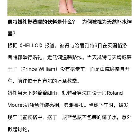
凯特婚礼带著喝的饮料是什么？ 为何被视为天然补水神
器？
根据《HELLO!》报道，彼得与哈丽雅特6日在英国格洛
斯特郡举行婚礼，走低调温馨路线。当天凯特与夫婿威廉
王子（Prince William）没有搭专车，而是由威廉亲自开
车，前往位于肯布尔的万圣教堂。
婚礼当天下起绵绵细雨，凯特身穿法国设计师Roland
Mouret奶油色洋装亮相，典雅柔和。当她下车时，被发
现车门置物格中，摆了一瓶蓝色瓶盖包装的椰子水，意外
掀起讨论。