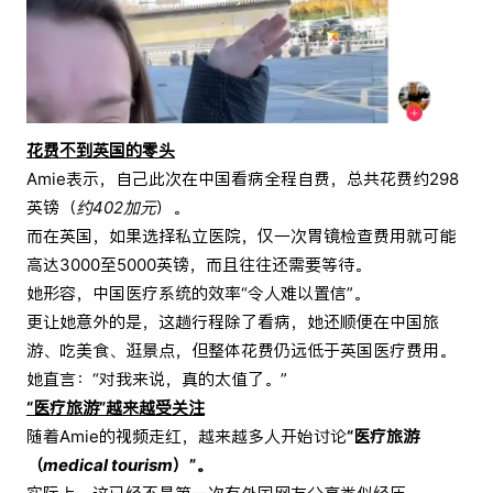
花费不到英国的零头
Amie表示，自己此次在中国看病全程自费，总共花费约298
英镑（
约402加元
）。
而在英国，如果选择私立医院，仅一次胃镜检查费用就可能
高达3000至5000英镑，而且往往还需要等待。
她形容，中国医疗系统的效率“令人难以置信”。
更让她意外的是，这趟行程除了看病，她还顺便在中国旅
游、吃美食、逛景点，但整体花费仍远低于英国医疗费用。
她直言：“对我来说，真的太值了。”
“医疗旅游”越来越受关注
随着Amie的视频走红，越来越多人开始讨论
“医疗旅游
（
medical tourism
）”。