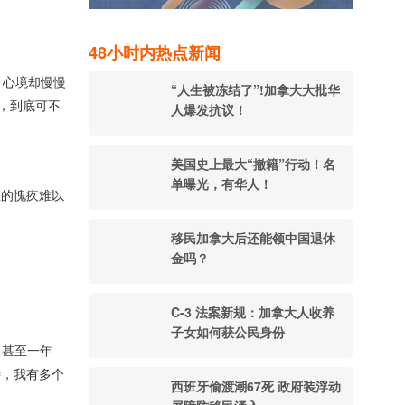
48小时内热点新闻
，心境却慢慢
“人生被冻结了”!加拿大大批华
，到底可不
人爆发抗议！
美国史上最大“撤籍”行动！名
单曝光，有华人！
里的愧疚难以
移民加拿大后还能领中国退休
金吗？
C-3 法案新规：加拿大人收养
子女如何获公民身份
月甚至一年
待，我有多个
西班牙偷渡潮67死 政府装浮动