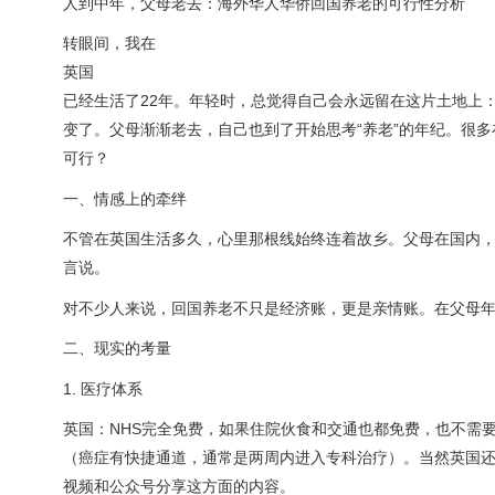
人到中年，父母老去：海外华人华侨回国养老的可行性分析
转眼间，我在
英国
已经生活了22年。年轻时，总觉得自己会永远留在这片土地上
变了。父母渐渐老去，自己也到了开始思考“养老”的年纪。很
可行？
一、情感上的牵绊
不管在英国生活多久，心里那根线始终连着故乡。父母在国内
言说。
对不少人来说，回国养老不只是经济账，更是亲情账。在父母
二、现实的考量
1. 医疗体系
英国：NHS完全免费，如果住院伙食和交通也都免费，也不需
（癌症有快捷通道，通常是两周内进入专科治疗）。当然英国
视频和公众号分享这方面的内容。