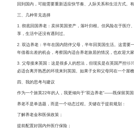
回到国内，可能需要重新适应快节奏、人际关系和生活方式。
三、几种常见选择
1. 彻底回国养老：卖掉英国资产，落叶归根。但风险在于医
享，生活中还没有遇到过。
2. 双边养老：半年在国内陪伴父母，半年回英国生活。这需
年借着出差的机会，考察国内适合养老旅居的情况，也欢迎大
3. 父母接来英国：这是很多人的想法，但现实是在英国严控
移
必适合离开熟悉的环境来到英国。如果子女和父母同在一个屋
四、我的思考与建议
作为一个旅英22年的人，我更倾向于“双边养老”——既保留英
养老不是单选题，而是一个动态过程。关键在于提前规划：
了解养老金和医保政策；
提前配置好国内外医疗保险；