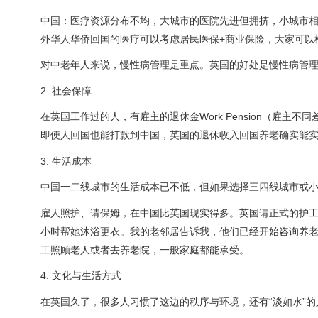
中国：医疗资源分布不均，大城市的医院先进但拥挤，小城市
外华人华侨回国的医疗可以考虑居民医保+商业保险，大家可以
对中老年人来说，慢性病管理是重点。英国的好处是慢性病管
2. 社会保障
在英国工作过的人，有雇主的退休金Work Pension（雇主不同差
即便人回国也能打款到中国，英国的退休收入回国养老确实能
3. 生活成本
中国一二线城市的生活成本已不低，但如果选择三四线城市或
雇人照护、请保姆，在中国比英国现实得多。英国请正式的护工
小时帮她沐浴更衣。我的老邻居告诉我，他们已经开始咨询养
工照顾老人或者去养老院，一般家庭都能承受。
4. 文化与生活方式
在英国久了，很多人习惯了这边的秩序与环境，还有“淡如水”的