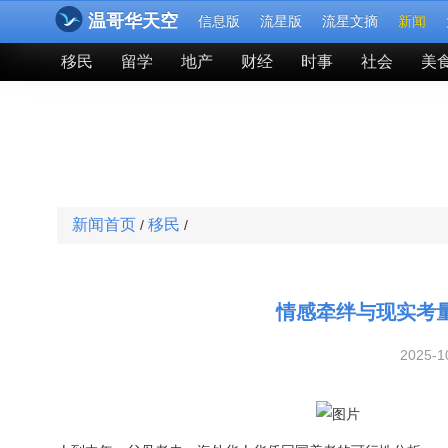
温哥华天空
信息版
流星版
流星文摘
新闻
移民
留学
地产
财经
时事
社会
美
新闻首页
移民
/
/
情感牵绊与现实考
2025-