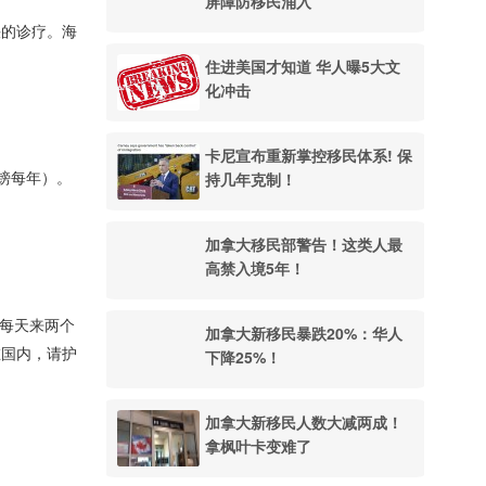
屏障防移民涌入
快的诊疗。海
住进美国才知道 华人曝5大文
化冲击
卡尼宣布重新掌控移民体系! 保
持几年克制！
英镑每年）。
加拿大移民部警告！这类人最
高禁入境5年！
，每天来两个
加拿大新移民暴跌20%：华人
在国内，请护
下降25%！
加拿大新移民人数大减两成！
拿枫叶卡变难了