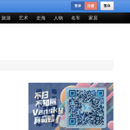
登录
注册
繁体
旅游
艺术
史海
人物
名车
家居