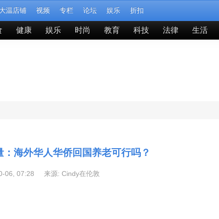
大温店铺
视频
专栏
论坛
娱乐
折扣
食
健康
娱乐
时尚
教育
科技
法律
生活
量：海外华人华侨回国养老可行吗？
10-06, 07:28 来源:
Cindy在伦敦