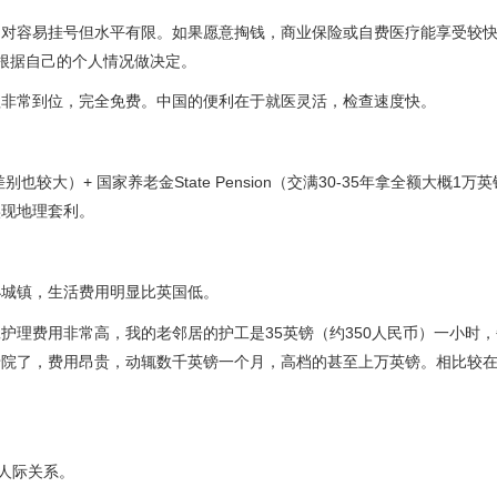
相对容易挂号但水平有限。如果愿意掏钱，商业保险或自费医疗能享受较
根据自己的个人情况做决定。
理非常到位，完全免费。中国的便利在于就医灵活，检查速度快。
别也较大）+ 国家养老金State Pension（交满30-35年拿全额大概1万
实现地理套利。
小城镇，生活费用明显比英国低。
护理费用非常高，我的老邻居的护工是35英镑（约350人民币）一小时
老院了，费用昂贵，动辄数千英镑一个月，高档的甚至上万英镑。相比较
人际关系。