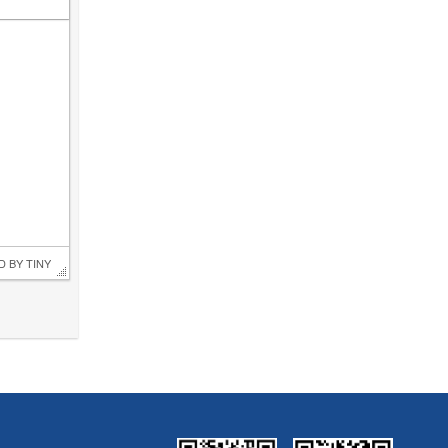
D BY 
TINY