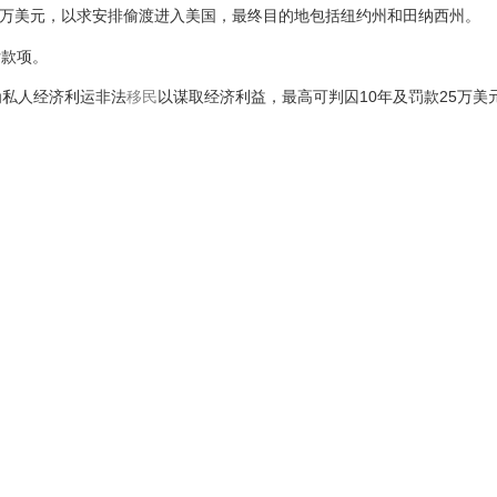
.5万美元，以求安排偷渡进入美国，最终目的地包括纽约州和田纳西州。
付款项。
为私人经济利运非法
移民
以谋取经济利益，最高可判囚10年及罚款25万美