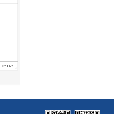
D BY 
TINY