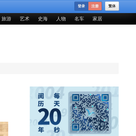
登录
注册
繁体
旅游
艺术
史海
人物
名车
家居