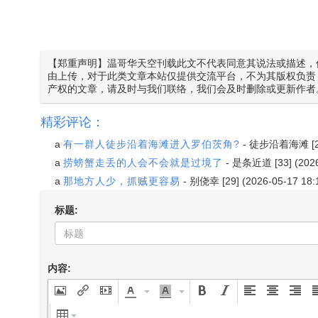
【郑重声明】温哥华天空刊载此文不代表同意其说法或描述，
由上传，对于此类文章本站仅提供交流平台，不为其版权负责
产权的文章，请及时与我们联络，我们会及时删除或更新作者
精彩评论：
a
有一群人徒步沿着海滩进入罗伯茨角?
-
徒步沿着海滩
[
a
捞螃蟹走丢的人会不会就是过境了
-
是条近道
[33] (202
a
那地方人少，抓贼更容易
-
别侥幸
[29] (2026-05-17 18:
标题:
内容: