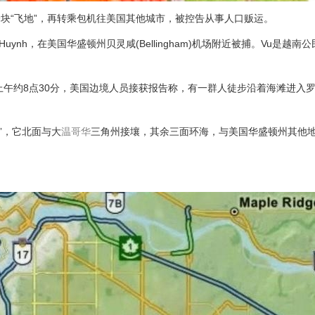
块“飞地”，再转乘包机往美国其他城市，被控告从事人口贩运。
y Huynh，在美国华盛顿州贝灵咸(Bellingham)机场附近被捕。Vu是越南
上午约8点30分，美国边境人员接获报告称，有一群人徒步沿着海滩进入
地”，它北面与大
温哥华
三角州接壤，其余三面环海，与美国华盛顿州其他