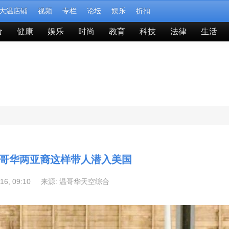
大温店铺
视频
专栏
论坛
娱乐
折扣
食
健康
娱乐
时尚
教育
科技
法律
生活
哥华两亚裔这样带人潜入美国
-16, 09:10 来源:
温哥华天空综合