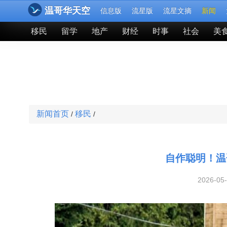
温哥华天空
信息版
流星版
流星文摘
新闻
移民
留学
地产
财经
时事
社会
美
新闻首页
移民
/
/
自作聪明！温
2026-05