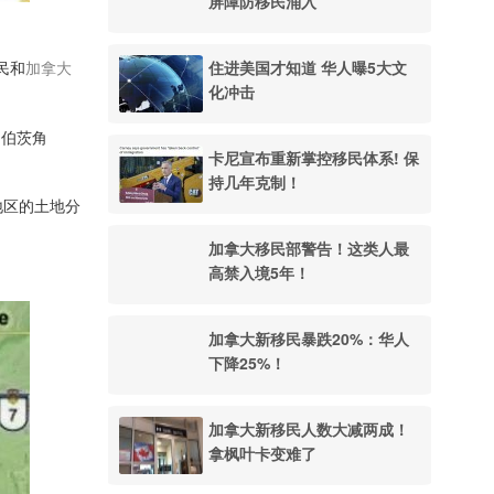
屏障防移民涌入
住进美国才知道 华人曝5大文
公民和
加拿大
化冲击
罗伯茨角
卡尼宣布重新掌控移民体系! 保
持几年克制！
地区的土地分
加拿大移民部警告！这类人最
高禁入境5年！
加拿大新移民暴跌20%：华人
下降25%！
加拿大新移民人数大减两成！
拿枫叶卡变难了