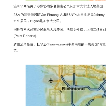
温哥华
两名男子涉嫌协助多名越南公民从
加拿大
非法入境美国一
28岁的
温哥华
居民Van Phuong Vu和36岁的
本拿比
居民Johnn
永久居民，Huynh是加拿大公民。
据称有八名越南公民非法入境美国。法庭文件指，上周二(5日)
(Point Roberts)。
罗伯茨角是位于杜华逊(Tsawwassen)半岛南端的一块美国“飞
离。