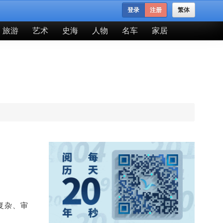
登录
注册
繁体
旅游
艺术
史海
人物
名车
家居
复杂、审