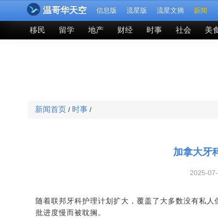
温哥华天空
信息版
流星版
流星文摘
新闻
移民
留学
地产
财经
时事
社会
美
新闻首页
时事
/
/
加拿大牙科
2025-07
随着联邦牙科护理计划扩大，覆盖了大多数没有私人
批进度慢而被耽搁。