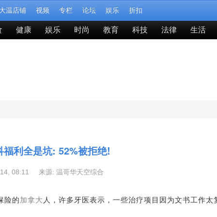
大温店铺
视频
专栏
论坛
娱乐
折扣
食
健康
娱乐
时尚
教育
科技
法律
生活
福利全是坑: 52%被拒绝!
-14, 08:11 来源:
温哥华天空综合
保险的
加拿大
人，许多牙医表示，一些治疗项目因为文书工作太