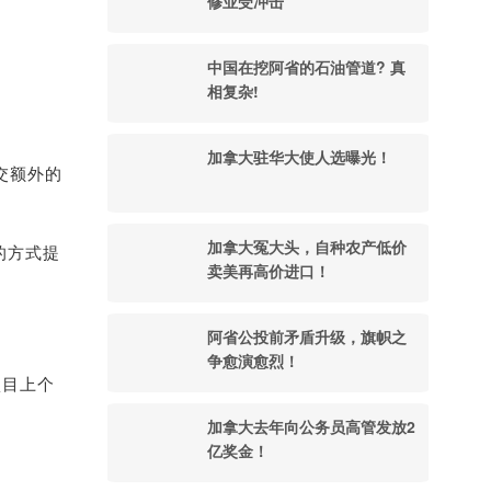
修业受冲击
中国在挖阿省的石油管道? 真
相复杂!
加拿大驻华大使人选曝光！
交额外的
加拿大冤大头，自种农产低价
的方式提
卖美再高价进口！
阿省公投前矛盾升级，旗帜之
争愈演愈烈！
项目上个
加拿大去年向公务员高管发放2
亿奖金！