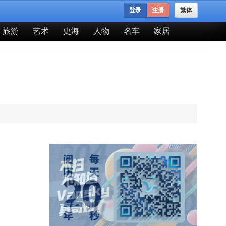
登录
注册
繁体
旅游
艺术
史海
人物
名车
家居