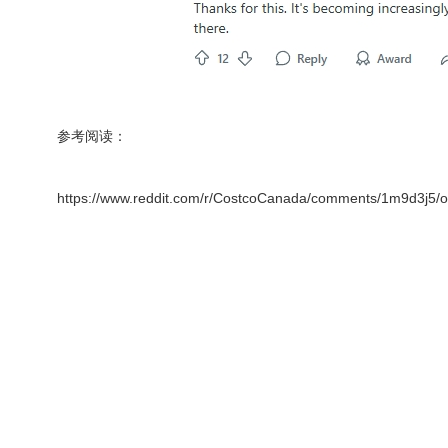
参考阅读：
https://www.reddit.com/r/CostcoCanada/comments/1m9d3j5/o