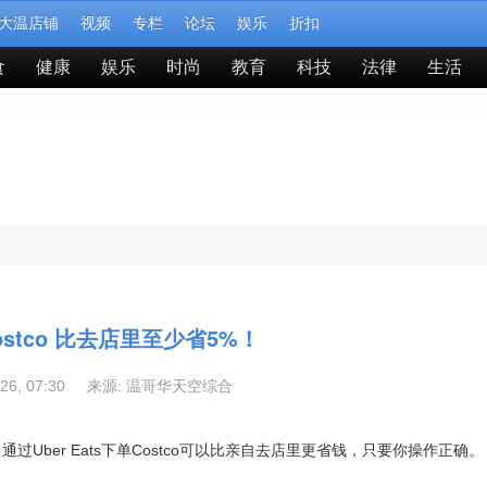
大温店铺
视频
专栏
论坛
娱乐
折扣
食
健康
娱乐
时尚
教育
科技
法律
生活
stco 比去店里至少省5%！
-26, 07:30 来源:
温哥华天空综合
通过Uber Eats下单Costco可以比亲自去店里更省钱，只要你操作正确。