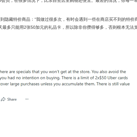
员+Costco会员，在很多情况下，比亲自去店里购物还便宜。最差的情况，你每
到隐藏特价商品：“我做过很多次，有时会遇到一些在商店买不到的特价
每14天最多只能用2张50加元的礼品卡，所以除非你攒得够多，否则根本无法