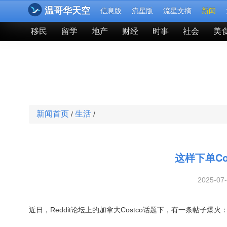
温哥华天空
信息版
流星版
流星文摘
新闻
移民
留学
地产
财经
时事
社会
美
新闻首页
生活
/
/
这样下单Co
2025-07
近日，Reddit论坛上的加拿大Costco话题下，有一条帖子爆火：