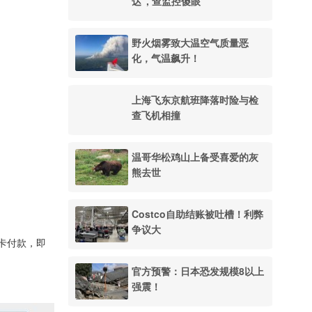
达", 查监控傻眼
野火烟雾致大温空气质量恶
化，气温飙升！
上海飞东京航班降落时险与检
查飞机相撞
温哥华松鸡山上备受喜爱的灰
熊去世
Costco自助结账被吐槽！利弊
争议大
品卡付款，即
官方预警：日本恐发规模8以上
强震！