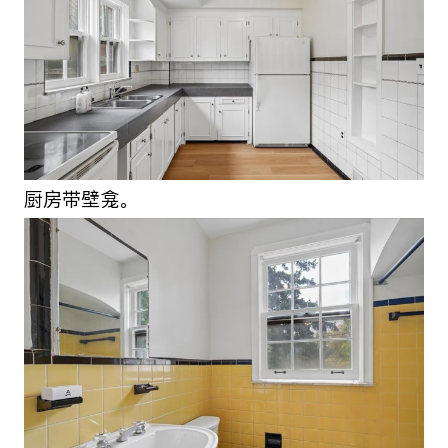
厨房带壁龛。