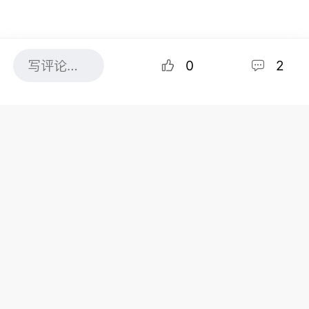
0
2
图片来源：51.CA 资料图片
针对 28 个国家，18-35 岁（或 18-30 岁，视国籍而
定）的青年有机会通过 IEC 项目获得工签，而且部分