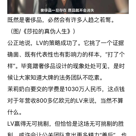
既然是奢侈品，必然会有许多人趋之若鹜。
（图/《莎拉的真伪人生》）
公正地说，LV的策略成功了。它挑了一个证据
确凿、既有代表性也有影响力的样本，“打了个
样”。毕竟蹭奢侈品设计的现象处处可见，是时
候让大家知道大牌的法务团队不吃素。
茉莉奶白要交的学费是1030万人民币，这点钱
对于年营收800多亿欧元的LV来说，当然不算
什么。
LV赢得无可挑剔，但恰恰是这场无可挑剔的胜
利，或许会让公关团队拿出更多精力“善后”，也