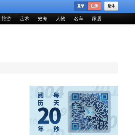
登录
注册
繁体
旅游
艺术
史海
人物
名车
家居