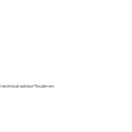
；
d-technical-advisor?locale=en