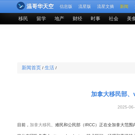
温哥华天空
信息版
流星版
流星文摘
新闻
移民
留学
地产
财经
时事
社会
美
新闻首页
生活
/
/
加拿大移民部、
2025-06
目前，
加拿大
移民
、难民和公民部（IRCC）正在全加拿大范围内公