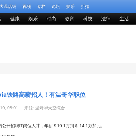
大温店铺
视频
专栏
论坛
娱乐
折扣
食
健康
娱乐
时尚
教育
科技
法律
生活
via铁路高薪招人！有温哥华职位
-10, 08:01 来源:
温哥华天空综合
开招聘IT岗位人才，年薪＄10.1万到＄ 14.1万加元。