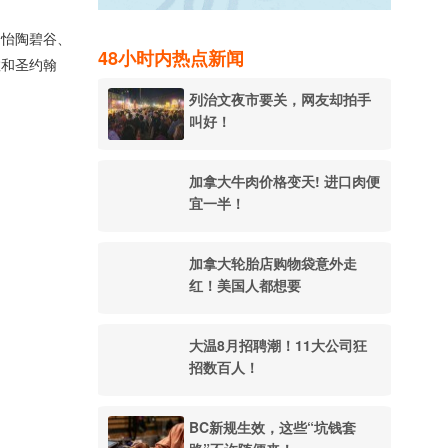
、怡陶碧谷、
48小时内热点新闻
敦和圣约翰
列治文夜市要关，网友却拍手
叫好！
加拿大牛肉价格变天! 进口肉便
宜一半！
加拿大轮胎店购物袋意外走
红！美国人都想要
大温8月招聘潮！11大公司狂
招数百人！
BC新规生效，这些“坑钱套