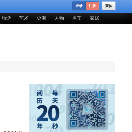
登录
注册
繁体
旅游
艺术
史海
人物
名车
家居