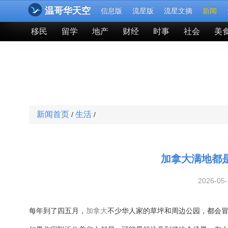
温哥华天空
信息版
流星版
流星文摘
新闻
移民
留学
地产
财经
时事
社会
美
新闻首页
生活
/
/
加拿大满地都
2026-05
每年到了四五月，
加拿大
不少华人家的草坪和周边公园，都会