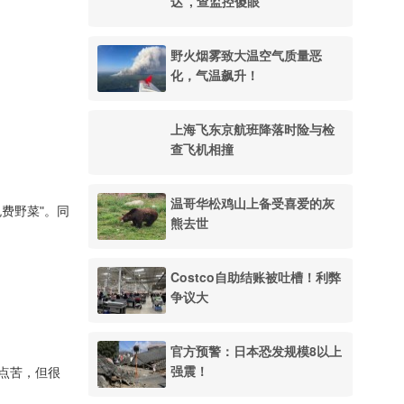
达", 查监控傻眼
野火烟雾致大温空气质量恶
化，气温飙升！
上海飞东京航班降落时险与检
查飞机相撞
温哥华松鸡山上备受喜爱的灰
费野菜"。同
熊去世
Costco自助结账被吐槽！利弊
争议大
官方预警：日本恐发规模8以上
强震！
点苦，但很