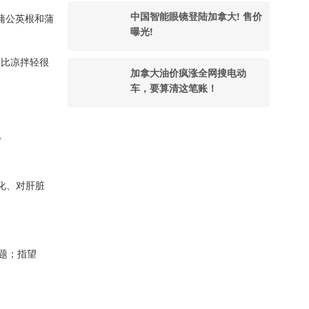
中国智能眼镜登陆加拿大! 售价
蒲公英根和蒲
曝光!
味比凉拌轻很
加拿大油价疯涨全网搜电动
车，要算清这笔账！
。
化、对肝脏
题；指望