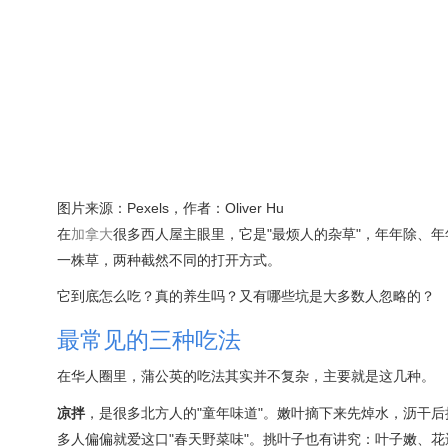
图片来源：Pexels，作者：Oliver Hu
在
加拿大
很多西人屋主眼里，它是"最烦人的杂草"，年年除、
一株草，两种截然不同的打开方式。
它到底怎么吃？真的养生吗？又有哪些坑是大多数人忽略的？
最常见的三种吃法
在华人圈里，蒲公英的吃法其实并不复杂，主要就是这几种。
凉拌
，是很多北方人的"童年味道"。嫩叶摘下来先焯水，沥干
多人偏偏就爱这口"春天野菜味"。挑叶子也有讲究：叶子嫩、