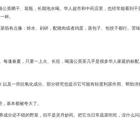
来的蒲公英晒干、装瓶，长期泡水喝。华人超市和中药店里，也经常能看到干
上一杯。
荠菜馅有点像：焯水、剁碎，配猪肉或者鸡蛋，蒸包子、包饺子都行。苦
"。每逢春夏，只要一上火、长痘，喝蒲公英茶几乎是很多华人家庭的标配
、K 以及一些抗氧化成分。部分研究也提示它可能有轻度利尿作用、帮助消
这些，基本都被夸大了。
营养成分还不错的野菜，但不是灵丹妙药。把它当日常蔬菜吃吃，没什么问