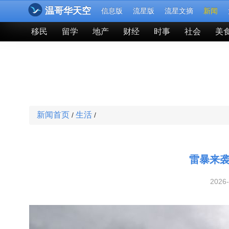
温哥华天空
信息版
流星版
流星文摘
新闻
移民
留学
地产
财经
时事
社会
美
新闻首页
生活
/
/
雷暴来袭
2026