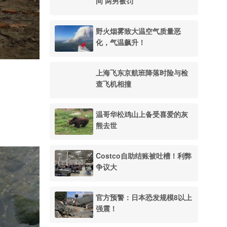
间 两男被罚
野火烟雾致大温空气质量恶
化，气温飙升！
上海飞东京航班降落时险与检
查飞机相撞
温哥华松鸡山上备受喜爱的灰
熊去世
Costco自助结账被吐槽！利弊
争议大
官方预警：日本恐发规模8以上
强震！