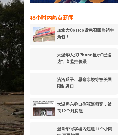
48小时内热点新闻
加拿大Costco紧急召回热销牛
角包！
大温华人买iPhone显示"已送
达", 查监控傻眼
洽洽瓜子、思念水饺等被美国
限制进口
大温房东称自住驱逐租客，被
罚12个月房租
温哥华写字楼内违建11个小隔