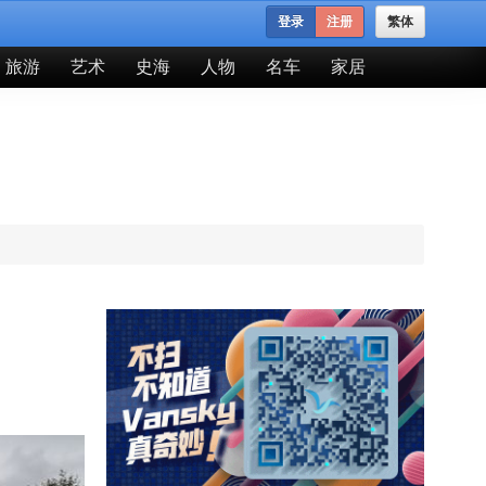
登录
注册
繁体
旅游
艺术
史海
人物
名车
家居