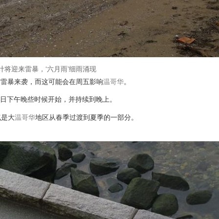
计将迎来雷暴，‘六月雨’细雨涌现
有雷暴来袭，而这可能会在周五影响
温哥华
。
5日下午晚些时候开始，并持续到晚上。
气是大
温哥华
地区从春季过渡到夏季的一部分。