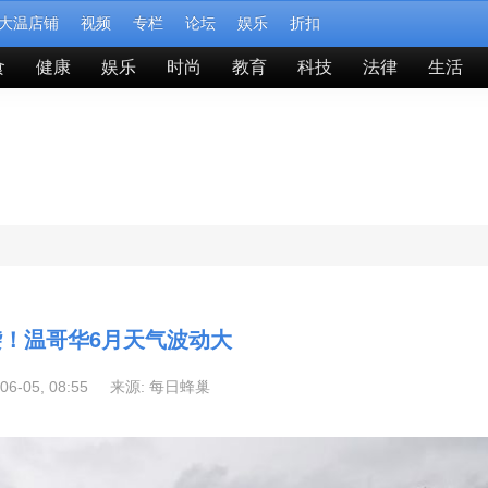
大温店铺
视频
专栏
论坛
娱乐
折扣
食
健康
娱乐
时尚
教育
科技
法律
生活
！温哥华6月天气波动大
-06-05, 08:55 来源:
每日蜂巢