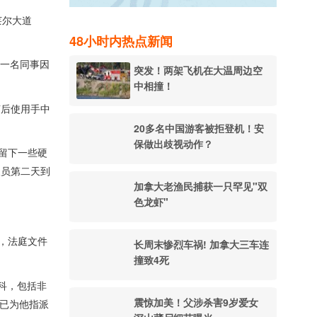
贝莱尔大道
48小时内热点新闻
餐馆一名同事因
突发！两架飞机在大温周边空
中相撞！
随后使用手中
20多名中国游客被拒登机！安
保做出歧视动作？
留下一些硬
人员第二天到
加拿大老渔民捕获一只罕见"双
色龙虾"
亡，法庭文件
长周末惨烈车祸! 加拿大三车连
撞致4死
前科，包括非
震惊加美！父涉杀害9岁爱女
法院已为他指派