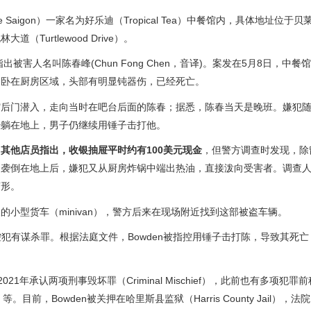
 Saigon）一家名为好乐迪（Tropical Tea）中餐馆内，具体地址位于
林大道（Turtlewood Drive）。
出被害人名叫陈春峰(Chun Fong Chen，音译)。案发在5月8日，中
倒卧在厨房区域，头部有明显钝器伤，已经死亡。
馆后门潜入，走向当时在吧台后面的陈春；据悉，陈春当天是晚班。嫌犯
经躺在地上，男子仍继续用锤子击打他。
。
其他店员指出，收银抽屉平时约有100美元现金
，但警方调查时发现，除
遭袭倒在地上后，嫌犯又从厨房炸锅中端出热油，直接泼向受害者。调查
变形。
小型货车（minivan），警方后来在现场附近找到这部被盗车辆。
逮捕，并被指控犯有谋杀罪。根据法庭文件，Bowden被指控用锤子击打陈，导致其死
1年承认两项刑事毁坏罪（Criminal Mischief），此前也有多项犯罪
I）等。目前，Bowden被关押在哈里斯县监狱（Harris County Jail），