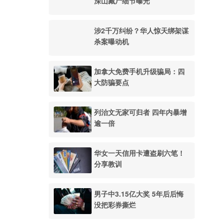
深山藏尸细节曝光
涉2千万纠纷？华人惊天绑架谋
杀案曝动机
加拿大免费手机升级骗局：四
大防骗要点
列治文无家可归者 四年内暴增
逾一倍
华女一天信用卡遭盗刷六笔！
分享教训
男子中3.15亿大奖 5年后后悔
没把彩券撕烂