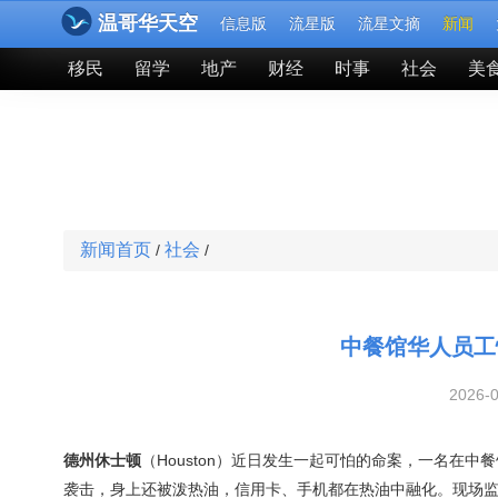
温哥华天空
信息版
流星版
流星文摘
新闻
移民
留学
地产
财经
时事
社会
美
新闻首页
社会
/
/
中餐馆华人员工
2026-
德州
休士顿
（Houston）近日发生一起可怕的命案，一名在中
袭击，身上还被泼热油，信用卡、手机都在热油中融化。现场