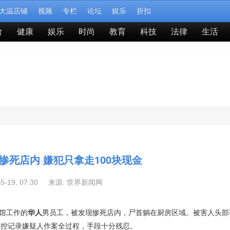
大温店铺
视频
专栏
论坛
娱乐
折扣
食
健康
娱乐
时尚
教育
科技
法律
生活
惨死店内 嫌犯只拿走100块现金
05-19, 07:30 来源:
世界新闻网
餐馆工作的
华人
男员工，被发现惨死店内，尸首躺在厨房区域。被害人头部
监控记录嫌疑人作案全过程，手段十分残忍。