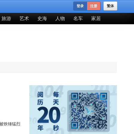
登录
注册
繁体
旅游
艺术
史海
人物
名车
家居
被铁锤猛烈