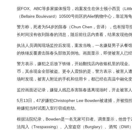
据FOX、ABC等多家媒体报导，凶案发生在休士顿小西贡（Little
（Bellaire Boulevard）10500号街区的Alief购物中心，靠近海龟
警方称，死者为54岁的陈春（Chun Chen，音译），也有报导指
长时间没有收到陈春的消息，随后前往店内查看，结果发现他
执法人员调阅现场监控后发现，案发当晚，一名嫌疑男子从餐
的铁锤反覆袭击陈春头部致其倒地。画面显示，即便被害人已
警方表示，嫌犯之后放下铁锤，开始翻找店内收银机里的现金
币，其余现金全部被盗。更令人震惊的是，警方表示，被害人
场时发现，被害人附近的手机和信用卡，都已经在高温中融化
监控画面还记录，嫌疑人残忍杀害陈春逃离现场时，开走被害人的
5月13日，47岁嫌犯Christopher Lee Bowden被
称嫌犯当时试图入室行窃或抢劫。
根据法院纪录，Bowden是一名无家可归者。调查显示，他曾于202
法闯入（Trespassing）、入室盗窃（Burglary）、酒驾（DW