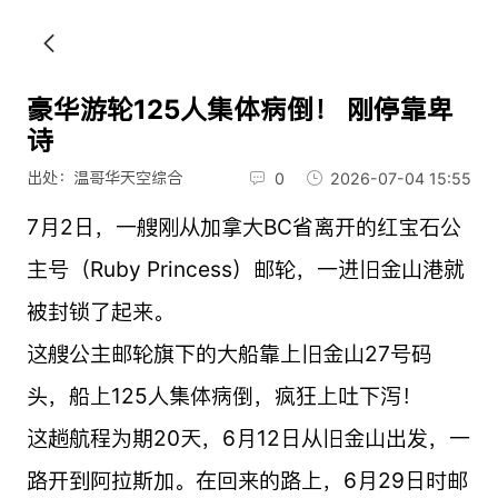
豪华游轮125人集体病倒！ 刚停靠卑
诗
出处：温哥华天空综合
0
2026-07-04 15:55
7月2日，一艘刚从加拿大BC省离开的红宝石公
主号（Ruby Princess）邮轮，一进旧金山港就
被封锁了起来。
这艘公主邮轮旗下的大船靠上旧金山27号码
头，船上125人集体病倒，疯狂上吐下泻！
这趟航程为期20天，6月12日从旧金山出发，一
路开到阿拉斯加。在回来的路上，6月29日时邮