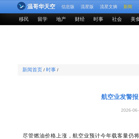
温哥华天空
信息版
流星版
流星文摘
新闻
移民
留学
地产
财经
时事
社会
美
新闻首页
时事
/
/
航空业发警报
2026-06
尽管燃油价格上涨，航空业预计今年载客量仍将