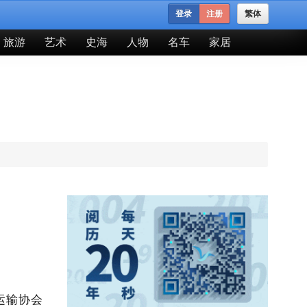
登录
注册
繁体
旅游
艺术
史海
人物
名车
家居
运输协会