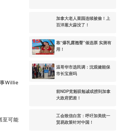
加拿大老人菜园连续被偷！上
百洋葱大蒜没了！
靠“爆乳露翘臀”催选票 实测有
用！
温哥华市选民调：沈观健能保
市长宝座吗
illie
前NDP党魁驵勉诚或捞到加拿
大政府肥差！
工会致信白宫：呼吁加美统一
甚至可能
贸易政策针对中国！