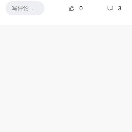
0
3
图片来源：globalnews
贸易专家莱斯特（Simon Lester）指出，美国政府之
所以没有直接退出，是因为国会内尤其是农业州的共
和党议员普遍支持 CUSMA。他表示："白宫不敢激怒
他们，所以不会直接退出。"