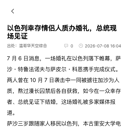
以色列幸存情侣人质办婚礼，总统现
场见证
出处：温哥华天空综合
0
2026-07-08 16:04
7 月 6 日消息，一场婚礼在以色列落下帷幕，萨
沙・特鲁法诺夫与萨皮尔・科恩携手完成仪式。
两人曾在 10 月 7 日袭击中一同被掳往加沙为人
质，熬过漫长囚禁后各自获救，如今在一众幸存
者、总统见证下结婚，这场婚礼被多家媒体报
道。
萨沙三岁跟随家人移民以色列，本古里安大学电