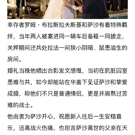
幸存者罗姆・布拉斯拉夫斯基和萨沙有着特殊羁
绊，当年两人被塞进同一辆车后备箱一同掳走，
关押期间还共处拉法一间狭小阴暗、鼠患滋生的
房间。
婚礼当晚他晒出合影发文感慨，当初在肮脏囚室
患难与共，如今却能站在华盖下见证萨沙和挚爱
成婚，称他们不只是普通情侣，更是并肩熬过苦
难的战士。
他由衷为萨沙开心，祝愿新人往后一生安稳喜
乐，远离战火伤痛，也坦言萨沙离世的父亲在天