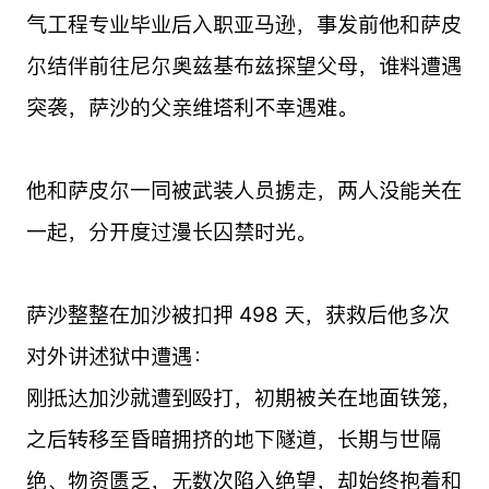
气工程专业毕业后入职亚马逊，事发前他和萨皮
尔结伴前往尼尔奥兹基布兹探望父母，谁料遭遇
突袭，萨沙的父亲维塔利不幸遇难。
他和萨皮尔一同被武装人员掳走，两人没能关在
一起，分开度过漫长囚禁时光。
萨沙整整在加沙被扣押 498 天，获救后他多次
对外讲述狱中遭遇：
刚抵达加沙就遭到殴打，初期被关在地面铁笼，
之后转移至昏暗拥挤的地下隧道，长期与世隔
绝、物资匮乏，无数次陷入绝望，却始终抱着和