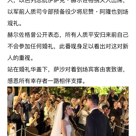
人，以色列总统伊萨克・赫尔佐格携夫人出席，
以军前人质司令部预备役少将尼赞・阿隆也到场
观礼。
赫尔佐格曾公开表态，所有人质平安归来前自己
不会参加任何婚礼，此番现身足以看出对这对新
人的重视。
站在婚礼华盖下，萨沙对着到场宾客由衷致谢，
感恩所有幸存者一路相伴支撑。