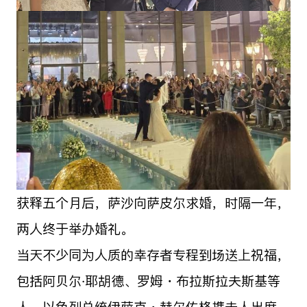
获释五个月后，萨沙向萨皮尔求婚，时隔一年，
两人终于举办婚礼。
当天不少同为人质的幸存者专程到场送上祝福，
包括阿贝尔·耶胡德、罗姆・布拉斯拉夫斯基等