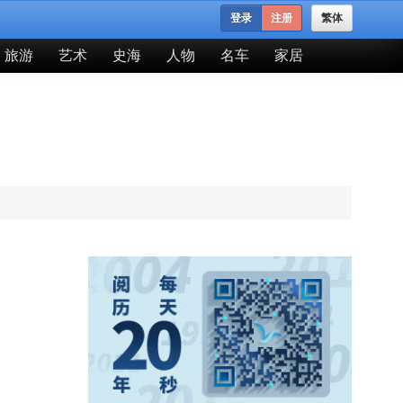
登录
注册
繁体
旅游
艺术
史海
人物
名车
家居