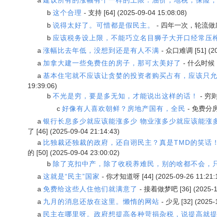
a
建议所有的涨幅有个一样的上限：油价，地税，保险
b
这个合理
-
支持
[64] (2025-09-04 15:08:08)
b
说得太好了。可惜都是假民主。
-
四年一次，轮流做
b
应该税务设上限，不能巧立名目狮子大开口经常压
a
涨幅比去年低，没想到还是有人不满
-
众口难调
[51] (
a
加拿大建一些免费住的房子，那可太美好了
-
什么时候
a
基本住宅就不应该让贪婪的投资者购买占有，应该只
19:39:06)
b
不光是穷，要是多无知，才能说出这样的话！
-
穷
c
好像有人喜欢朝鲜？房地产国有，全民
-
免费分
a
银行长息多少就应该能涨多少 物业涨多少就应该能涨多
了
[46] (2025-09-04 21:14:43)
a
比独裁还独裁的政府，还自诩民主？真是TMD的笑话
的
[50] (2025-09-04 23:00:02)
b
除了克扣中产，除了收税养难民，别的啥都不会，
a
这就是“民主”国家
-
你才知道呀
[44] (2025-09-26 11:21:
a
免费给这些人住他们就满意了
-
接着做梦吧
[36] (2025-
a
九月的消息还放在这里。懒惰的网站
-
少见
[32] (2025-
a
民主在哪里呀。政府想提高各种苛捐杂税，说提高就