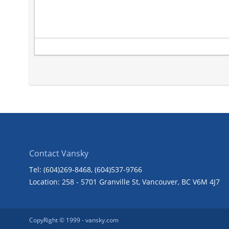
Contact Vansky
Tel: (604)269-8468
, (604)537-9766
Location: 258 - 5701 Granville St, Vancouver, BC V6M 4J7
CopyRight © 1999 -
vansky.com