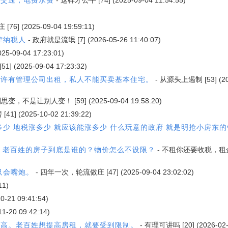
，交通，电费水费
-
这样才公平
[74] (2025-09-04 11:54:55)
庄
[76] (2025-09-04 19:59:11)
榨纳税人
-
政府就是流氓
[7] (2026-05-26 11:40:07)
2025-09-04 17:23:01)
[51] (2025-09-04 17:23:32)
允许有管理公司出租，私人不能买卖基本住宅。
-
从源头上遏制
[53] (
则思变，不是让别人变！
[59] (2025-09-04 19:58:20)
房
[41] (2025-10-02 21:39:22)
少 地税涨多少 就应该能涨多少 什么玩意的政府 就是明抢小房东的
！老百姓的房子到底是谁的？物价怎么不设限？
-
不租你还要收税，租
只会嘴炮。
-
四年一次，轮流做庄
[47] (2025-09-04 23:02:02)
11)
10-21 09:41:54)
11-20 09:42:14)
提高。老百姓想提高房租，就要受到限制。
-
有理可讲吗
[20] (2026-02