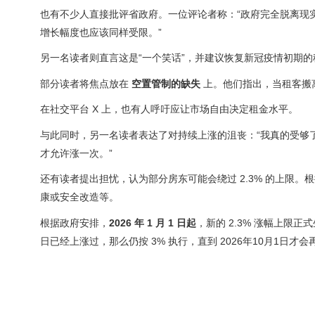
也有不少人直接批评省政府。一位评论者称：“政府完全脱离现实
增长幅度也应该同样受限。”
另一名读者则直言这是“一个笑话”，并建议恢复新冠疫情初期
部分读者将焦点放在
空置管制的缺失
上。他们指出，当租客搬
在社交平台 X 上，也有人呼吁应让市场自由决定租金水平。
与此同时，另一名读者表达了对持续上涨的沮丧：“我真的受够
才允许涨一次。”
还有读者提出担忧，认为部分房东可能会绕过 2.3% 的上限
康或安全改造等。
根据政府安排，
2026 年 1 月 1 日起
，新的 2.3% 涨幅上限正
日已经上涨过，那么仍按 3% 执行，直到 2026年10月1日才会再