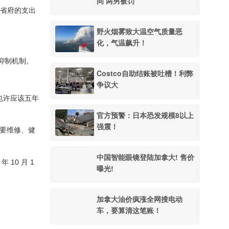
间 两男被罚
和省府的支出
野火烟雾致大温空气质量恶
化，气温飙升！
抑制机制。
Costco自助结账被吐槽！利弊
争议大
也许应该五年
官方预警：日本恐发规模8以上
强震！
要维修、健
中国智能眼镜登陆加拿大! 售价
 10 月 1
曝光!
加拿大油价疯涨全网搜电动
车，要算清这笔账！