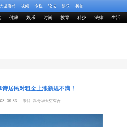
大温店铺
视频
专栏
论坛
娱乐
折扣
食
健康
娱乐
时尚
教育
科技
法律
生活
！卑诗居民对租金上涨新规不满！
-03, 09:53 来源:
温哥华天空综合