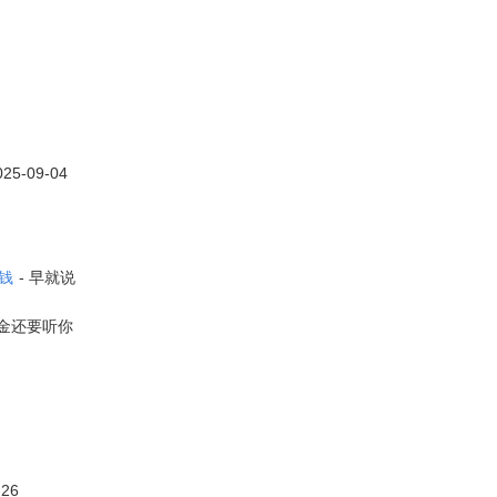
2025-09-04
钱
-
早就说
金还要听你
-26