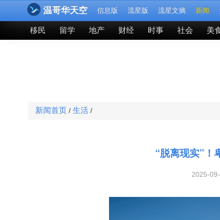
温哥华天空
信息版
流星版
流星文摘
新闻
移民
留学
地产
财经
时事
社会
美
新闻首页
生活
/
/
“脱离现实”
2025-09