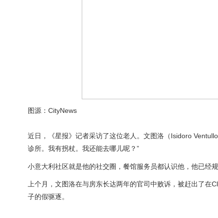
图源：CityNews
近日，《星报》记者采访了这位老人。文图洛（Isidoro Ven
诊所。我有拐杖。我还能去哪儿呢？”
小意大利社区就是他的社交圈，餐馆服务员都认识他，他已经
上个月，文图洛在与房东长达两年的官司中败诉，被赶出了在Clin
子的假驱逐。