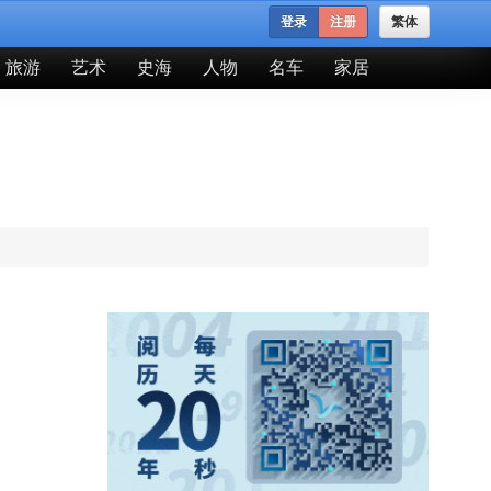
登录
注册
繁体
旅游
艺术
史海
人物
名车
家居