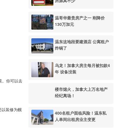
房源真不少
温哥华最贵房产之一 刚降价
130万加元
温东这地段要建酒店 公寓租户
炸锅了
乌龙！加拿大房主每月被扣款4
年 设备没装
买菜。你可以去
楼市熄火，加拿大上万名地产
经纪离场！
这是以装修为幌
400名租户面临风险！温东私
人单间出租房业主变更