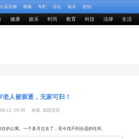
大温店铺
视频
专栏
论坛
娱乐
折扣
食
健康
娱乐
时尚
教育
科技
法律
生活
1岁老人被驱逐，无家可归！
-08-11, 09:39 来源:
加国无忧
了租住的公寓。一个多月过去了，至今找不到合适的住所。