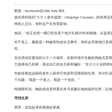
图源：facebook@Little Italy BIA
据非营利组织“
加拿大
老年援助”（HelpAge Canada）的
样的人迁出，有时会产生有害影响。
他说：“你正在把一棵已经在某个地方扎根20年的植物，从盆
对于老人，搬家是一种破坏性的生活事件，有时会导致他们变
性。
在住房供应紧张的
加拿大
大城市，在新环境中失败的风险尤其明
力选择自己的家，表达自己的自主权和偏好。”在
多伦多
这样的
年龄歧视也会阻碍老年人获得可负担和无障碍的住房。米尔扎说
个问题：‘我是一个老人。我是一个负担。’”
特德斯科说，她的叔叔坚持要在本月底搬出他的临时住所，以
寻找住房
然而，这说起来容易做起来难。