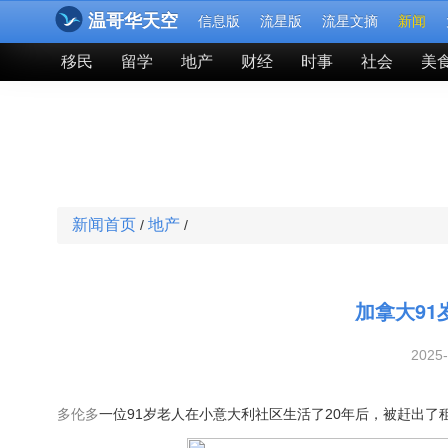
温哥华天空
信息版
流星版
流星文摘
新闻
移民
留学
地产
财经
时事
社会
美
新闻首页
地产
/
/
加拿大9
2025
多伦多
一位91岁老人在小意大利社区生活了20年后，被赶出