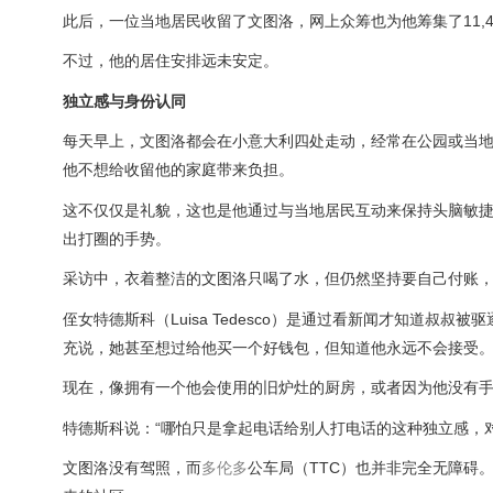
此后，一位当地居民收留了文图洛，网上众筹也为他筹集了11,4
不过，他的居住安排远未安定。
独立感与身份认同
每天早上，文图洛都会在小意大利四处走动，经常在公园或当
他不想给收留他的家庭带来负担。
这不仅仅是礼貌，这也是他通过与当地居民互动来保持头脑敏捷
出打圈的手势。
采访中，衣着整洁的文图洛只喝了水，但仍然坚持要自己付账
侄女特德斯科（Luisa Tedesco）是通过看新闻才知道叔
充说，她甚至想过给他买一个好钱包，但知道他永远不会接受
现在，像拥有一个他会使用的旧炉灶的厨房，或者因为他没有
特德斯科说：“哪怕只是拿起电话给别人打电话的这种独立感，
文图洛没有驾照，而
多伦多
公车局（TTC）也并非完全无障碍。