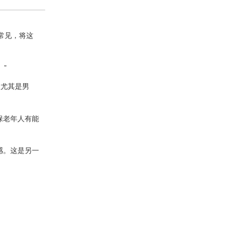
很常见，将这
”
，尤其是男
保老年人有能
感。这是另一