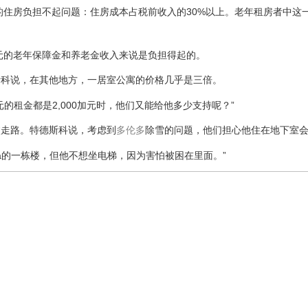
的住房负担不起问题：住房成本占税前收入的30%以上。老年租房者中这
加元的老年保障金和养老金收入来说是负担得起的。
斯科说，在其他地方，一居室公寓的价格几乎是三倍。
的租金都是2,000加元时，他们又能给他多少支持呢？”
杖走路。特德斯科说，考虑到
多伦多
除雪的问题，他们担心他住在地下室
ta的一栋楼，但他不想坐电梯，因为害怕被困在里面。”