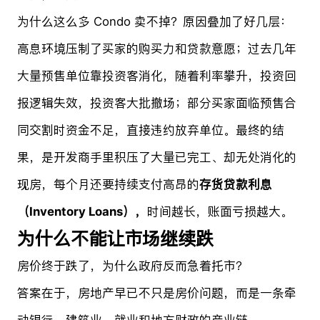
为什么这么多 Condo 卖不掉？原因叠加了好几层：
高息环境压制了买家的购买力和贷款意愿；过去几年
大量预售单位靠投资客消化，随着利率攀升，投资回
报逻辑失效，投资客大批撤场；部分买家面临预售合
同交割时资金不足，直接违约放弃单位。最终的结
果，是开发商手里积压了大量已完工、却无处消化的
现房，每个月还要持续支付高昂的
存货贷款利息
（Inventory Loans），
时间越长，账面亏损越大。
为什么不能让市场继续跌
房价终于跌了，为什么政府反而急着托市？
答案在于，房地产早已不只是房价问题，而是一条牵
动银行、建筑业、就业和地方财政的产业链。