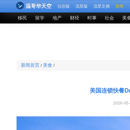
温哥华天空
信息版
流星版
流星文摘
新闻
移民
留学
地产
财经
时事
社会
美
新闻首页
美食
/
/
美国连锁快餐Du
2026-05