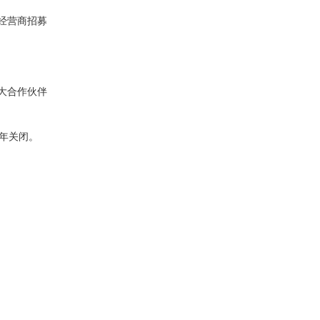
许经营商招募
强大合作伙伴
8年关闭。