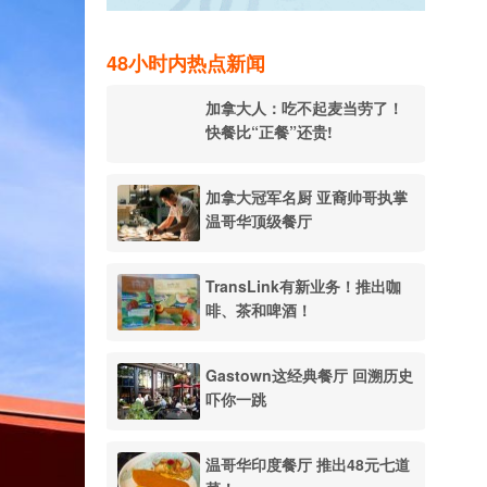
48小时内热点新闻
加拿大人：吃不起麦当劳了！
快餐比“正餐”还贵!
加拿大冠军名厨 亚裔帅哥执掌
温哥华顶级餐厅
TransLink有新业务！推出咖
啡、茶和啤酒！
Gastown这经典餐厅 回溯历史
吓你一跳
温哥华印度餐厅 推出48元七道