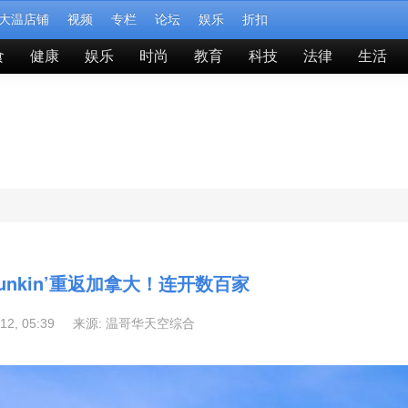
大温店铺
视频
专栏
论坛
娱乐
折扣
食
健康
娱乐
时尚
教育
科技
法律
生活
nkin’重返加拿大！连开数百家
-12, 05:39 来源:
温哥华天空综合