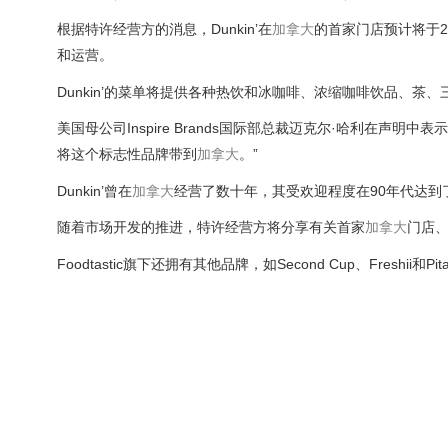
根据特许经营方的消息，Dunkin’在
加拿大
的首家门店预计将于20
和运营。
Dunkin’的菜单将提供各种热饮和冰咖啡、浓缩咖啡饮品、茶
美国母公司Inspire Brands国际部总裁迈克尔·哈利在声明
将这个标志性品牌带到
加拿大
。”
Dunkin’曾在
加拿大
经营了数十年，其受欢迎程度在90年代达到
随着市场开发的推进，特许经营方将分享有关首家
加拿大
门店
Foodtastic旗下还拥有其他品牌，如Second Cup、Freshii和Pita