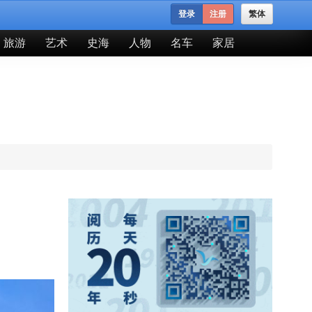
登录
注册
繁体
旅游
艺术
史海
人物
名车
家居