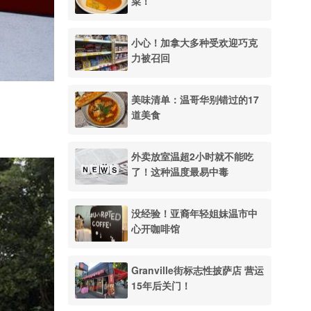
菜！
小心！加拿大多种受欢迎巧克
力被召回
美味清单：温哥华别错过的17
道美食
外卖放室温超2小时就不能吃
了！这种温度最易中毒
没经验！亚裔年轻姐妹温市中
心开咖啡馆
Granville街标志性披萨店 营运
15年后关门！