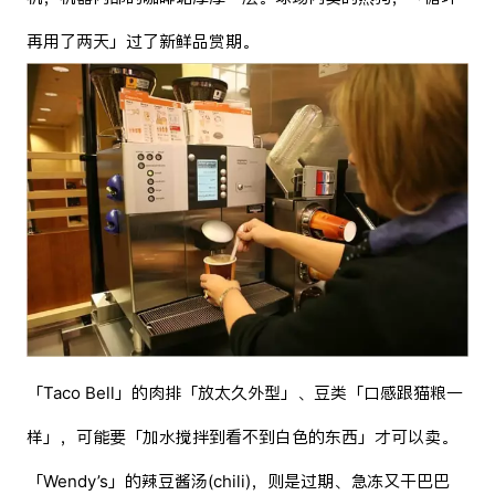
再用了两天」过了新鲜品赏期。
「Taco Bell」的肉排「放太久外型」、豆类「口感跟猫粮一
样」，可能要「加水搅拌到看不到白色的东西」才可以卖。
「Wendy’s」的辣豆酱汤(chili)，则是过期、急冻又干巴巴