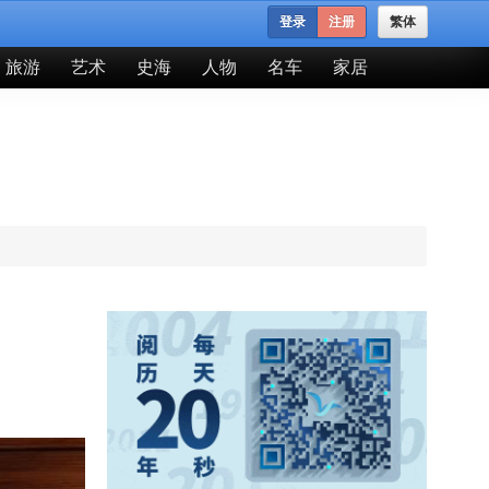
登录
注册
繁体
旅游
艺术
史海
人物
名车
家居