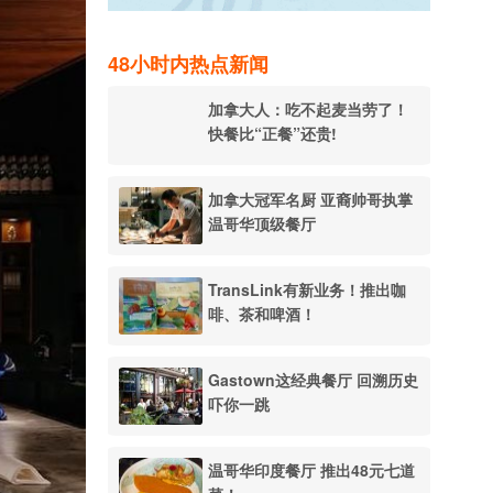
48小时内热点新闻
加拿大人：吃不起麦当劳了！
快餐比“正餐”还贵!
加拿大冠军名厨 亚裔帅哥执掌
温哥华顶级餐厅
TransLink有新业务！推出咖
啡、茶和啤酒！
Gastown这经典餐厅 回溯历史
吓你一跳
温哥华印度餐厅 推出48元七道