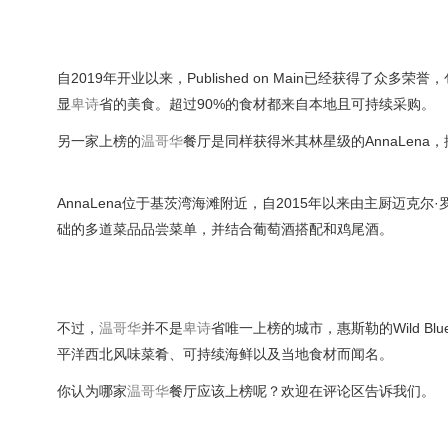
自2019年开业以来，Published on Main已经获得
显
卑诗
省的美食。超过90%的食材都来自本地且可持续采购。
另一家上榜的
温哥华
餐厅是同样获得米其林星级的AnnaLena，
AnnaLena位于基茨湾海滩附近，自2015年以来由主厨迈
础的多道菜品品尝菜单，并结合葡萄酒搭配和鸡尾酒。
不过，
温哥华
并不是
卑诗
省唯一上榜的城市，惠斯勒的Wild Bl
平洋西北风味菜肴、可持续海鲜以及当地食材而闻名。
你认为哪家
温哥华
餐厅应该上榜呢？欢迎在评论区告诉我们。