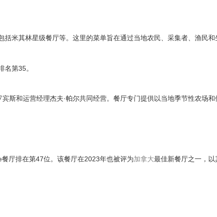
了众多荣誉，包括米其林星级餐厅等。这里的菜单旨在通过当地农民、采集者、渔民
排名第35。
克尔·罗宾斯和运营经理杰夫·帕尔共同经营。餐厅专门提供以当地季节性农场
ue餐厅排在第47位。该餐厅在2023年也被评为
加拿大
最佳新餐厅之一，以