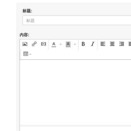
标题:
内容: