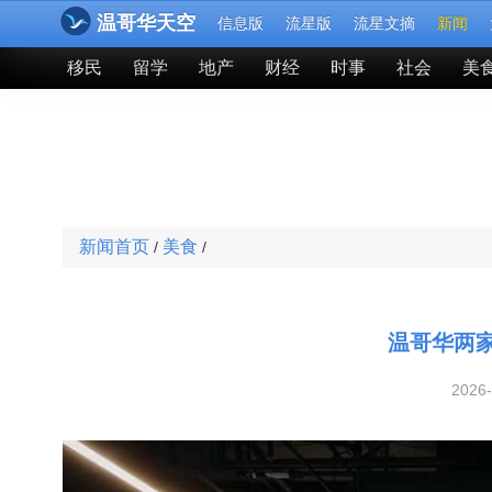
温哥华天空
信息版
流星版
流星文摘
新闻
移民
留学
地产
财经
时事
社会
美
新闻首页
美食
/
/
温哥华两
2026