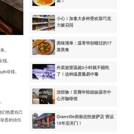
菜！
小心！加拿大多种受欢迎巧克
力被召回
美味清单：温哥华别错过的17
道美食
有名。
出现。
外卖放室温超2小时就不能吃
yth夺得。
了！这种温度最易中毒
没经验！亚裔年轻姐妹温市中
心开咖啡馆
道。
他们热爱自己
Granville街标志性披萨店 营运
份珍贵的信任
15年后关门！