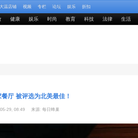
大温店铺
视频
专栏
论坛
娱乐
折扣
食
健康
娱乐
时尚
教育
科技
法律
生活
家餐厅 被评选为北美最佳！
-05-29, 08:49 来源:
每日蜂巢