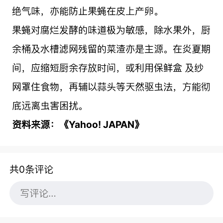
绝气味，亦能防止果蝇在皮上产卵。
果蝇对腐烂发酵的味道极为敏感，除水果外，厨
余桶及水槽滤网残留的菜渣亦是主源。在炎夏期
间，应缩短厨余存放时间，或利用保鲜盒 及纱
网罩住食物，再辅以蒜头等天然驱虫法，方能彻
底远离虫害困扰。
资料来源：《Yahoo! JAPAN》
共0条评论