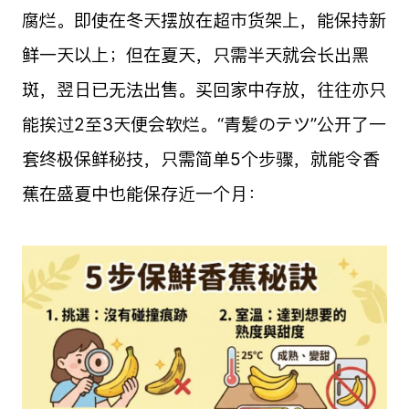
腐烂。即使在冬天摆放在超市货架上，能保持新
鲜一天以上；但在夏天，只需半天就会长出黑
斑，翌日已无法出售。买回家中存放，往往亦只
能挨过2至3天便会软烂。“青髪のテツ”公开了一
套终极保鲜秘技，只需简单5个步骤，就能令香
蕉在盛夏中也能保存近一个月：