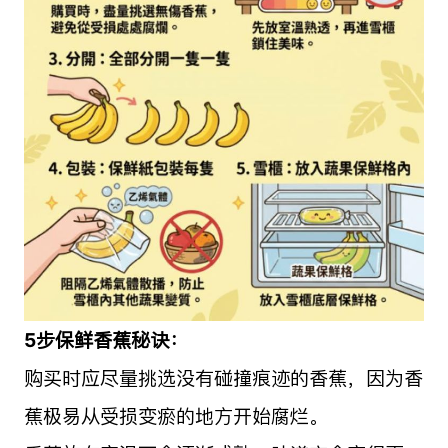
5步保鲜香蕉秘诀：
购买时应尽量挑选没有碰撞痕迹的香蕉，因为香
蕉极易从受损变瘀的地方开始腐烂。