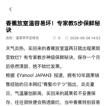
香蕉放室温容易坏！专家教5步保鲜秘
诀
出处：温哥华天空综合
0
2026-06-06 14:53
天气炎热，买回来的香蕉放室温两日就出现黑斑
变软烂？有专家教步神级保鲜秘诀，保存一个月
后依然清甜、绝不软烂发黑。
根据《Yahoo! JAPAN》报道，拥有10年蔬果销
售经验的日本网红“青髪のテツ”指出，炎炎夏
日，气温屡创新高，买回来的蔬果若不妥善保
存，往往很快便会熟透腐烂，当中香蕉特别容易