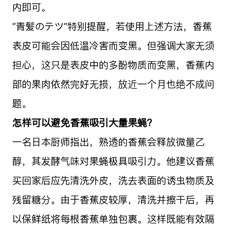
内即可。
“青髪のテツ”特别提醒，若使用上述方法，香蕉
表皮可能会因低温冷害而变黑。但强调大家无须
担心，这只是表皮中的多酚物质而变黑，香蕉内
部的果肉依然完好无损，放近一个月也绝不成问
题。
怎样可以避免香蕉吸引大量果蝇？
一名日本厨师指出，熟透的香蕉会释放微量乙
醇，其发酵气味对果蝇极具吸引力。他建议香蕉
买回家后应先清洗外皮，洗去表面的诱虫物质及
残留糖分。由于香蕉皮较厚，清洗并擦干后，再
以保鲜纸将每根香蕉单独包裹。这样既能有效隔