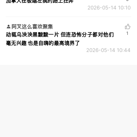
加拿大在极端左疯的路上狂奔
2026-05-14 10:10
阿叉这么喜欢聚集
1
动辄乌泱泱黑黢黢一片 但连恐怖分子都对他们
毫无兴趣 也是自嗨的最高境界了
2026-05-14 10:44