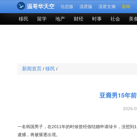
温哥华天空
信息版
流星版
流星文摘
新闻
移民
留学
地产
财经
时事
社会
美
新闻首页
移民
/
/
亚裔男15年
2026-
一名韩国男子，在2011年的时候曾经假结婚申请绿卡，没想到
逮捕，将被驱逐出境。