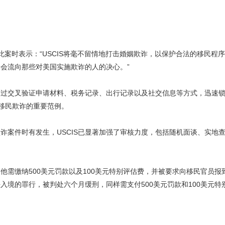
在回应此案时表示：“USCIS将毫不留情地打击婚姻欺诈，以保护合法的移民程
会流向那些对美国实施欺诈的人的决心。”
队通过交叉验证申请材料、税务记录、出行记录以及社交信息等方式，迅速
击移民欺诈的重要范例。
诈案件时有发生，USCIS已显著加强了审核力度，包括随机面谈、实地
需缴纳500美元罚款以及100美元特别评估费，并被要求向移民官员报
境的罪行，被判处六个月缓刑，同样需支付500美元罚款和100美元特