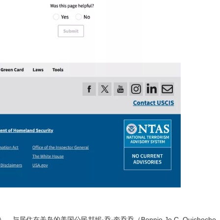
，与居住在关岛的美国公民邦妮·乔·奎乔乔（Bonnie Jo C. Quichoch