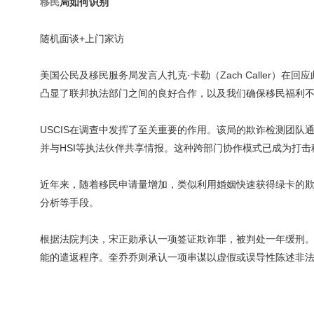
移民
局如何识别
随机面谈+上门家访
美国公民及移民服务局发言人扎克·卡勒（Zach Caller）
凸显了联邦执法部门之间的良好合作，以及我们确保移民福利不
USCIS在调查中发挥了至关重要的作用。该局的欺诈检测团
并与HSI等执法伙伴共享情报。这种跨部门协作模式已成为打
近年来，随着移民申请量增加，类似利用婚姻快速获得绿卡的欺
分析等手段。
根据法院判决，宋正勋承认一项签证欺诈罪，被判处一年缓刑。他
能的遣返程序。奎乔乔则承认一项串谋以虚假或误导性陈述非法入