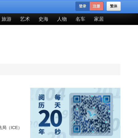
登录
注册
繁体
旅游
艺术
史海
人物
名车
家居
局（ICE）