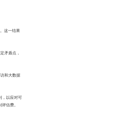
序。这一结果
锁定矛盾点，
查访和大数据
到，以应对可
别评估费。