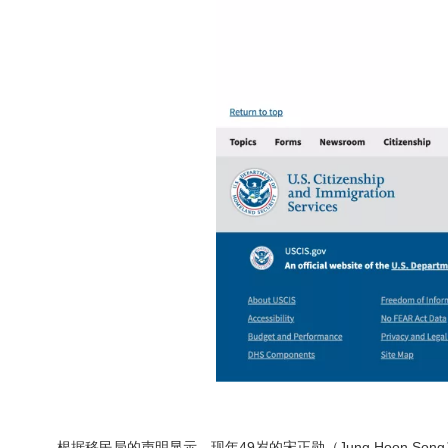
根据移民局的声明显示，现年49岁的宋正勋（Jung Hoon Song）