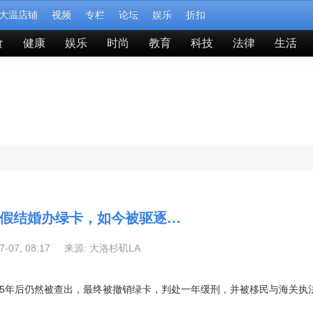
大温店铺
视频
专栏
论坛
娱乐
折扣
食
健康
娱乐
时尚
教育
科技
法律
生活
前假结婚办绿卡，如今被驱逐…
07-07, 08:17 来源:
大洛杉矶LA
15年后仍然被查出，最终被撤销绿卡，判处一年缓刑，并被移民与海关执法