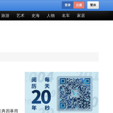
登录
注册
繁体
旅游
艺术
史海
人物
名车
家居
庆典因暴雨