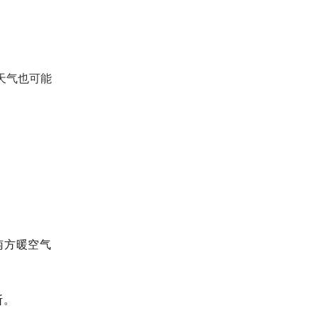
天气也可能
南方暖空气
断。