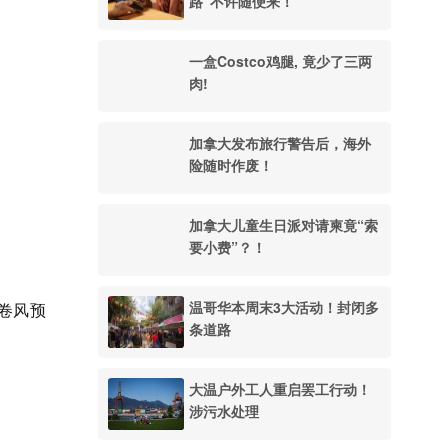
路”不许随便来！
一盒Costco鸡腿, 竟少了三两
肉!
加拿大发布旅行警告后，海外
险随时作废！
加拿大儿童生日派对请柬竟“索
要小费”？！
温哥华本周末3大活动！封闭多
龙卷风预
条道路
大温户外工人重启罢工行动！
涉污水处理