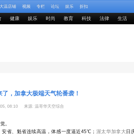
大温店铺
视频
专栏
论坛
娱乐
折扣
食
健康
娱乐
时尚
教育
科技
法律
生活
来了，加拿大极端天气轮番袭！
-05, 08:10 来源:
温哥华天空综合
错觉。
安省、魁省连续高温，体感一度逼近45℃；
渥太华
加拿大
日