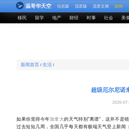
温哥华天空
信息版
流星版
流星文摘
新闻
移民
留学
地产
财经
时事
社会
美
新闻首页
生活
/
/
超级厄尔尼诺
2026-07
如果你觉得今年
加拿大
的天气特别”离谱”，这并不是
过去短短几周，全国几乎每天都有极端天气登上新闻：