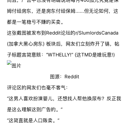
姆付给房东，还是房东付给保姆......但无论如何，这
都是一笔稳亏不赚的买卖。
这张截图被发布到Reddit论坛的r/SlumlordsCanada
(加拿大黑心房东) 板块后，网友们立刻炸开了锅，帖
子标题言简意赅：“WTHELLY!” (这TMD是啥玩意!)
图源：Reddit
评论区的网友们也毫不客气：
“这男人喜欢扮演婴儿，还想找人帮他换尿布？反正我
是这么理解这则广告的。”
“这简直就是人口贩卖。”