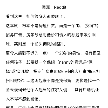
图源：Reddit
看到这里，相信很多人都傻眼了。
这本质上根本不是房屋租赁，而是一个“以工换宿”的
招募广告。房东故意用低价和诱人的标题来吸引眼
球，实则是一个彻头彻尾的陷阱。
更令人感到不适的一点：一个28岁的男性，没有提及
任何孩子，却要找一个保姆（nanny的意思是“保
姆”或“育儿嫂，指专门负责照顾小孩的人）来“每天打
扫和做饭”......这听起来不像是找保姆，更像是找一个
全天候伺候他个人起居的住家女佣......其背后动机让
人不得不感到警惕。
而且，广告中也没有明确说明每月400加元究竟是保