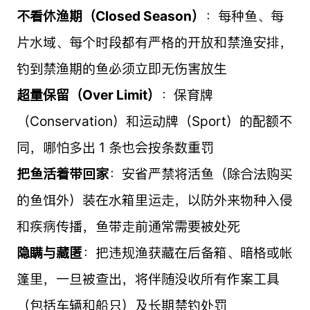
不看休渔期（Closed Season）
：每种鱼、每
片水域、每个时段都有严格的开放和禁渔安排，
钓到禁渔期的鱼必须立即无伤害放生
超量保留（Over Limit）
：保育牌
（Conservation）和运动牌（Sport）的配额不
同，哪怕多出 1 条也会按条数重罚
把鱼活着带回家
：安省严禁将活鱼（除合法购买
的鱼饵外）装在水箱里运走，以防外来物种入侵
和疾病传播，鱼带走前通常需要被处死
隐瞒与藏匿
：把违规渔获藏在后备箱、暗格或帐
篷里，一旦被查出，将伴随没收所有作案工具
（包括车辆和船只）及长期禁钓处罚