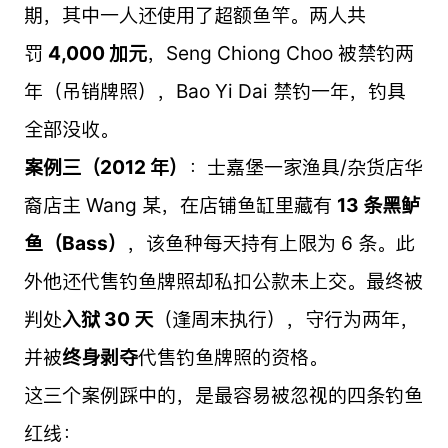
期，其中一人还使用了超额鱼竿。两人共
罚
4,000 加元
，Seng Chiong Choo 被禁钓两
年（吊销牌照），Bao Yi Dai 禁钓一年，钓具
全部没收。
案例三（2012 年）
：士嘉堡一家渔具/杂货店华
裔店主 Wang 某，在店铺鱼缸里藏有
13 条黑鲈
鱼（Bass）
，该鱼种每天持有上限为 6 条。此
外他还代售钓鱼牌照却私扣公款未上交。最终被
判处
入狱 30 天
（逢周末执行），守行为两年，
并被
终身剥夺
代售钓鱼牌照的资格。
这三个案例踩中的，是最容易被忽视的四条钓鱼
红线：