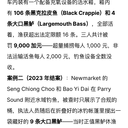
车内装有一个配备充氧设备的活水箱，箱内
有
106 条黑克拉皮鱼（Black Crappie）和 4
条大口黑鲈（Largemouth Bass）
，全部活
着，渔获超出法定限额 16 条。三人共计被
罚
9,000 加元
——超量捕捞每人 1,000 元，非
法运输活鱼每人 2,000 元，钓鱼设备全数没
收。
案例二（2023 年结案）
：Newmarket 的
Seng Chiong Choo 和 Bao Yi Dai 在 Parry
Sound 附近水域钓鱼，被查时只展示了合规的
桶，执法人员随后在折叠好的冰钓帐篷里搜出一
袋藏好的
9 条大口黑鲈
——当时正值黑鲈休渔