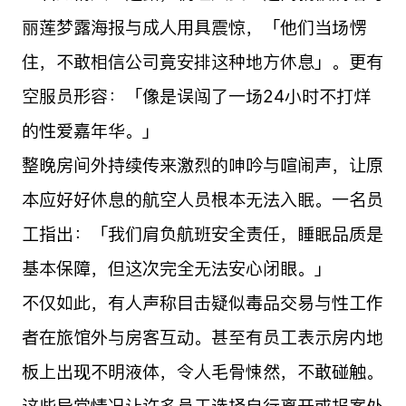
丽莲梦露海报与成人用具震惊，「他们当场愣
住，不敢相信公司竟安排这种地方休息」。更有
空服员形容：「像是误闯了一场24小时不打烊
的性爱嘉年华。」
整晚房间外持续传来激烈的呻吟与喧闹声，让原
本应好好休息的航空人员根本无法入眠。一名员
工指出：「我们肩负航班安全责任，睡眠品质是
基本保障，但这次完全无法安心闭眼。」
不仅如此，有人声称目击疑似毒品交易与性工作
者在旅馆外与房客互动。甚至有员工表示房内地
板上出现不明液体，令人毛骨悚然，不敢碰触。
这些异常情况让许多员工选择自行离开或报案处