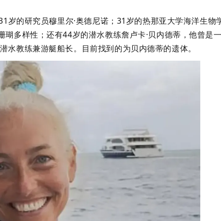
31岁的研究员穆里尔·奥德尼诺；31岁的热那亚大学海洋生物
珊瑚多样性；还有44岁的潜水教练詹卢卡·贝内德蒂，他曾是
名潜水教练兼游艇船长。目前找到的为贝内德蒂的遗体。