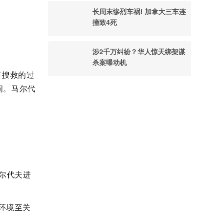
长周末惨烈车祸! 加拿大三车连
撞致4死
涉2千万纠纷？华人惊天绑架谋
杀案曝动机
下搜救的过
问。马尔代
尔代夫进
环境至关