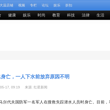
大温店铺
视频
专栏
论坛
娱乐
折扣
食
健康
娱乐
时尚
教育
科技
法律
生活
水身亡，一人下水前放弃原因不明
-05-17, 09:19 来源:
红星新闻
，马尔代夫国防军一名军人在搜救失踪潜水人员时身亡。
目前，