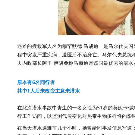
遇难的搜救军人名为穆罕默德·马胡迪，是马尔代夫国
程中突发严重疾病，送医后不治身亡。马尔代夫总统
夫内政部长阿里·伊胡桑称马赫迪是该国最优秀的潜水
原本有6名同行者
其中1人后来改变主意未潜水
在此次潜水事故中丧生的一名女性为51岁的莫妮卡·
行工作访问，以监测气候变化对热带生物多样性的影
在当天潜水遇难前几个小时，她曾给同事发信息写道