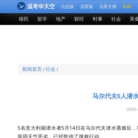
温哥华天空
信息版
流星版
流星文摘
新闻
移民
留学
地产
财经
时事
社会
美
新闻首页
社会
/
/
马尔代夫5人潜
2026
5名意大利籍潜水者5月14日在马尔代夫潜水遇难后
面因天气恶劣，已经暂停了搜救行动。