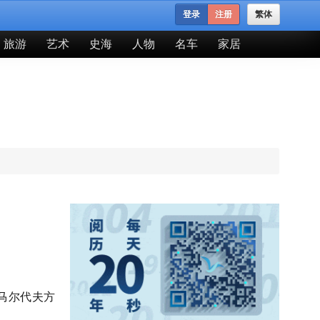
登录
注册
繁体
旅游
艺术
史海
人物
名车
家居
马尔代夫方