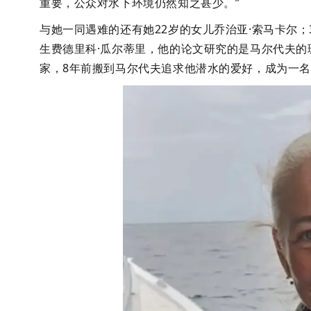
重要，公众对水下环境仍然知之甚少。”
与她一同遇难的还有她22岁的女儿乔治亚·索马卡尔；
生费德里科·瓜尔蒂里，他的论文研究的是马尔代夫的
家，8年前搬到马尔代夫追求他潜水的爱好，成为一