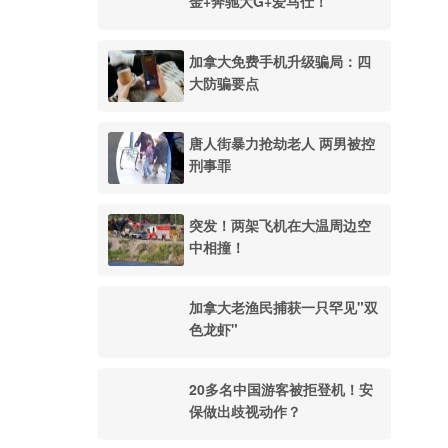
金+奔驰大G+爱马仕！
加拿大免费手机升级骗局：四
大防骗要点
唐人街暴力抢劫老人 两男被控
刑事罪
突发！两架飞机在大温周边空
中相撞！
加拿大老渔民捕获一只罕见"双
色龙虾"
20多名中国游客被拒登机！安
保做出歧视动作？