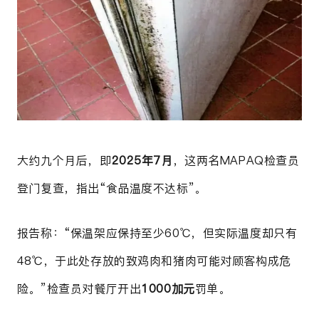
大约九个月后，即
2025年7月
，这两名
MAPAQ
检查员
登门复查，指出“食品温度不达标”。
报告称：“保温架应保持至少60℃，但实际温度却只有
48℃，于此处存放的致鸡肉和猪肉可能对顾客构成危
险。”检查员对餐厅开出
1000加元
罚单。