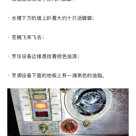
· 水槽下方的墙上趴着大约十只活蟑螂；
· 苍蝇飞来飞去；
· 烹饪设备边缘悬挂着棕色油滴；
· 烹调设备下面的地板上有一滩黑色的油脂。