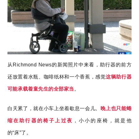
从
Richmo
nd News的新闻照片
中来看
，
助行器的前方
还放置着水瓶、咖啡纸杯和一个香蕉，感觉
这辆
助行器
可能承载着童先生
的全部家当
。
白天累了，就在小车上坐着歇息一会儿。
晚上也只能蜷
缩在助行器的椅子上过夜
，小小的
座椅，就是
他
的“床”了。