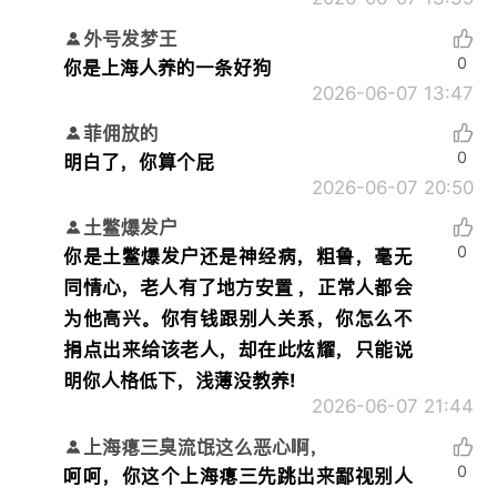
外号发梦王
0
你是上海人养的一条好狗
2026-06-07 13:47
菲佣放的
0
明白了，你算个屁
2026-06-07 20:50
土鳖爆发户
0
你是土鳖爆发户还是神经病，粗鲁，毫无
同情心，老人有了地方安置 ，正常人都会
为他高兴。你有钱跟别人关系，你怎么不
捐点出来给该老人，却在此炫耀，只能说
明你人格低下，浅薄没教养!
2026-06-07 21:44
上海瘪三臭流氓这么恶心啊，
0
呵呵，你这个上海瘪三先跳出来鄙视别人