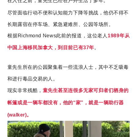
在入住之前，
童先生
已经在户外生活了多年。
尽管面临行动不便和认知能力下降等挑战，他仍不得不
长期露宿在停车场、紧急避难所、公园等场所。
根据
Richmond News此前的
报道，这位老人
1989年从
中国上海移民加拿大，到目前已有37年
。
童先生所在的公园聚集着一些流浪人士，其中不乏吸毒
和进行毒品交易的人。
现实非常残酷，
童先生
甚至连很多无家可归者们栖身的
帐篷或是一辆车都没有，他的“家”，就是一辆
助行器
(walker)。