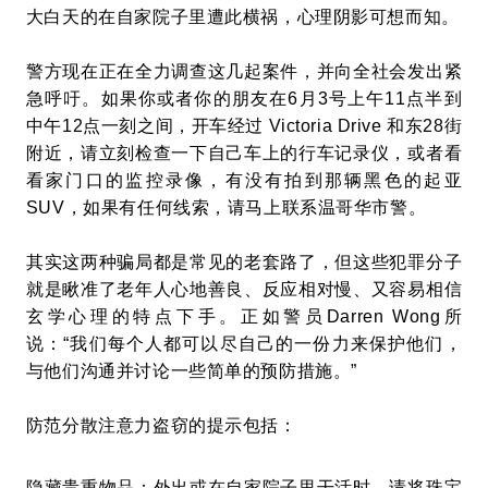
大白天的在自家院子里遭此横祸，心理阴影可想而知。
警方现在正在全力调查这几起案件，并向全社会发出紧
急呼吁。如果你或者你的朋友在6月3号上午11点半到
中午12点一刻之间，开车经过 Victoria Drive 和东28街
附近，请立刻检查一下自己车上的行车记录仪，或者看
看家门口的监控录像，有没有拍到那辆黑色的起亚
SUV，如果有任何线索，请马上联系温哥华市警。
其实这两种骗局都是常见的老套路了，但这些犯罪分子
就是瞅准了老年人心地善良、反应相对慢、又容易相信
玄学心理的特点下手。正如警员Darren Wong所
说：“我们每个人都可以尽自己的一份力来保护他们，
与他们沟通并讨论一些简单的预防措施。”
防范分散注意力盗窃的提示包括：
隐藏贵重物品：外出或在自家院子里干活时，请将珠宝