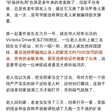
“祈福掉包局”也算是多年来的老套路了，但架不住有
效，总是有老年朋友上当，
最近它又换了新马甲卷土重
来
。
这一次，温哥华接连有两位老人家被骗得损失惨
重。
第一起案件发生在六月一号，就在华人经常出没的
Victoria Drive夹东27街附近。一位老人在街上被三名
陌生女子搭讪，对方一唱一和，把老人家忽悠得团团
转，
最后连哄带骗地让老人把家里大约7000加币的现
金、所有的金银首饰、甚至连身份证件都拿了出来
，说
是要带去给一位神医或者通灵大师祈福消灾。
老人信以为真，把全部家当交了过去。等对方把一个捂
得严严实实的袋子还给老人时，还特别叮嘱说，这袋子
必须拿回家放满三天才能打开，否则福气就散了。
老人回到家，老老实实等了三天，结果打开一看，里面
的现金和金首饰早就被调包成了几瓶一文不值的矿泉