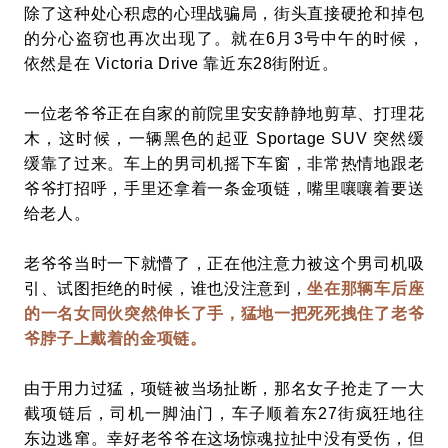
除了这种处心积虑的心理战骗局，街头直接硬抢和掉包
的分心盗窃也再次出现了。就在6月3号中午的时候，
依然是在 Victoria Drive 靠近东28街附近。
一位老爷爷正在自家的前院里安安静静地剪草、打理花
木，这时候，一辆黑色的起亚 Sportage SUV 突然缓
缓靠了过来。车上的男司机摇下车窗，非常热情地跟老
爷爷打招呼，手里还拿着一条金项链，嘴里嚷嚷着要送
给老人。
老爷爷当时一下就懵了，正在他注意力被这个男司机吸
引、试图拒绝的时候，谁也没注意到，
坐在那辆车后座
的一名女同伙突然伸长了手，猛地一把死死拽住了老爷
爷脖子上戴着的金项链。
由于用力过猛，项链被当场扯断，那名女子抢走了一大
截项链后，司机一脚油门，车子顺着东27街疯狂地往
东边逃窜。幸好老爷爷在这场惊魂拉扯中没有受伤，但