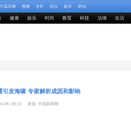
大温店铺
视频
专栏
论坛
娱乐
折扣
食
健康
娱乐
时尚
教育
科技
法律
生活
地震引发海啸 专家解析成因和影响
06-08, 09:15 来源:
中国新闻网