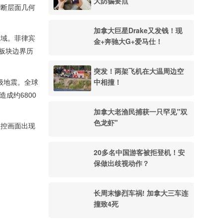
大防骗要点
际断层面几何
加拿大巨星Drake又发钱！现
区域。菲律宾
金+奔驰大G+爱马仕！
板块边界历
突发！两架飞机在大温周边空
中相撞！
0级地震。全球
成约6800
加拿大老渔民捕获一只罕见"双
色龙虾"
监控画面出现
20多名中国游客被拒登机！安
保做出歧视动作？
长周末惨烈车祸! 加拿大三车连
撞致4死