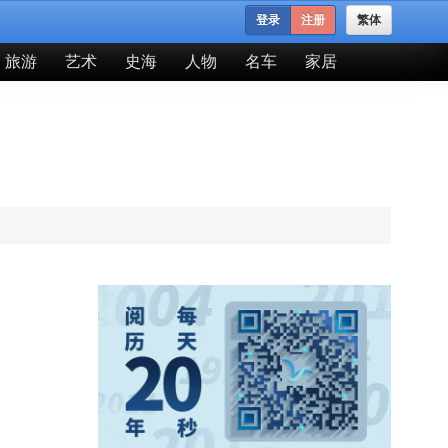
登录
注册
繁体
旅游
艺术
史海
人物
名车
家居