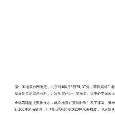
据中国地震台网测定，北京时间6月8日7时37分，菲律宾棉兰老岛海
据最新监测结果分析，此次地震已经引发海啸。该中心专家表示
全球海啸监测数据显示，此次地震在震源附近引发了海啸。截至北
到100厘米海啸波，印尼比通站监测到20厘米海啸波，印尼凯马