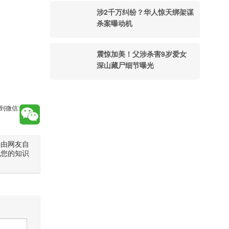
涉2千万纠纷？华人惊天绑架谋
杀案曝动机
震惊加美！父涉杀害9岁爱女
深山藏尸细节曝光
到微信:
是由网友自
犯您的知识