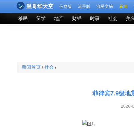
温哥华天空
信息版
流星版
流星文摘
新闻
移民
留学
地产
财经
时事
社会
美
新闻首页
社会
/
/
菲律宾7.9级
2026-