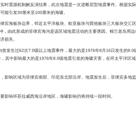
近实时震源机制解反演结果，此次地震是一次逆断层型地震事件。根据实
能引发30厘米至100厘米的海啸。
菲律宾海板块边界，邻近太平洋板块、欧亚板块与巽他板块三大板块交汇
俯冲，由此形成的菲律宾海沟是该区域地震活动的主要诱因。棉兰老岛周边
经济损失。
发生过62次7.0级以上地震事件，最大的是1976年8月16日发生的8.
其中影响最大的是1976年8.0级地震引发的海啸灾害，在环太平洋区域造
警，影响区域为菲律宾南部、印尼东北部沿岸。地震发生后，菲律宾多地
主要影响环苏拉威西海沿岸地区，海啸影响仍将持续一段时间。