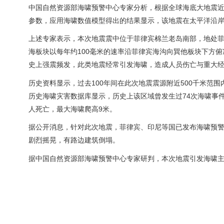
中国自然资源部海啸预警中心专家分析，根据全球海底大地震
参数，应用海啸数值模型得出的结果显示，该地震在太平洋沿岸可
上述专家表示，本次地震震中位于菲律宾棉兰老岛南部，地处
海板块以每年约100毫米的速率沿菲律宾海沟向巽他板块下方
史上强震频发，此类地震经常引发海啸，造成人员伤亡与重大
历史资料显示，过去100年间在此次地震震源附近500千米范围内曾
历史海啸灾害数据库显示，历史上该区域曾发生过74次海啸事件，
人死亡，最大海啸爬高9米。
据公开消息，针对此次地震，菲律宾、印尼等国已发布海啸预
剧烈摇晃，有路边建筑倒塌。
据中国自然资源部海啸预警中心专家研判，本次地震引发海啸