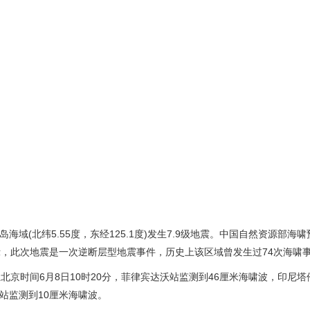
域(北纬5.55度，东经125.1度)发生7.9级地震。中国自然资源部海
，此次地震是一次逆断层型地震事件，历史上该区域曾发生过74次海啸
京时间6月8日10时20分，菲律宾达沃站监测到46厘米海啸波，印尼塔
站监测到10厘米海啸波。