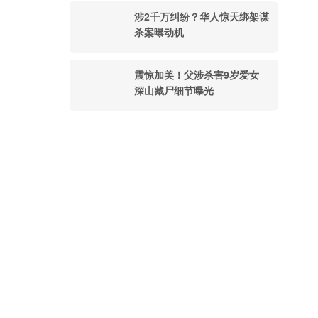
涉2千万纠纷？华人惊天绑架谋
杀案曝动机
震惊加美！父涉杀害9岁爱女
深山藏尸细节曝光