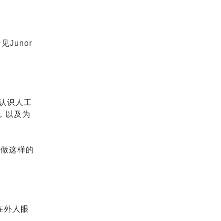
Junor
你认识人工
，以及为
会做这样的
在外人眼