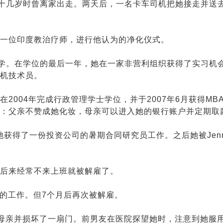
她在十几岁时曾离家出走。两天后，一名卡车司机把她接走并送
找一位印度教治疗师，进行他认为的净化仪式。
学。在学位的最后一年，她在一家非营利组织获得了实习机
机技术员。
2004年完成行政管理学士学位，并于2007年6月获得MB
：父亲不赞成她化妆，母亲可以进入她的银行账户并定期取
后，她获得了一份投资公司的暑期合同研究员工作。之后她被Jenni
后来经常不来上班就被解雇了。
理的工作。但7个月后再次被解雇。
推搡了母亲并损坏了一扇门。前男友在医院探望她时，注意到她服