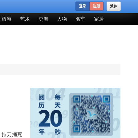
登录
注册
繁体
旅游
艺术
史海
人物
名车
家居
果。持刀捅死