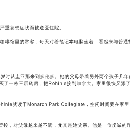
严重妄想症状而被送医住院。
咖啡馆里的常客，每天对着笔记本电脑坐着，看起来与普通
80年，5岁时从圭亚那来到
多伦多
。她的父母带着另外两个孩子几年
近买了一栋三层砖房，把Rohinie接到
加拿大
。家里很快又添
inie就读于Monarch Park Collegiate，空闲时间要在
严格管控，对父母越来越不满，尤其是她父亲。他是一位虔诚的