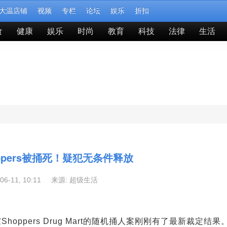
大温店铺
视频
专栏
论坛
娱乐
折扣
食
健康
娱乐
时尚
教育
科技
法律
生活
ppers被捅死！疑犯无条件释放
-06-11, 10:11 来源:
超级生活
Shoppers Drug Mart的随机捅人案刚刚有了最新裁定结