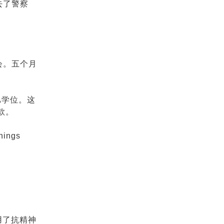
去了警察
会。五个月
A学位。这
款。
ngs
用了抗精神