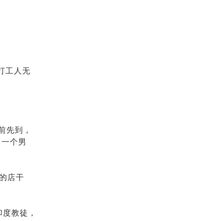
打工人无
前先到，
了一个男
家里的店干
印度教徒，