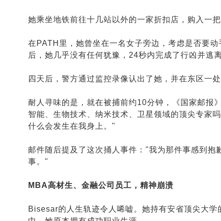
她乘坐地铁前往十几站以外的一家折扣店，购入一把
在PATH里，她曾坐在一名女子旁边，考虑是否要动手
后，她几乎没有任何犹豫，24秒内完成了行凶并逃
四天后，警方通过监控录像认出了她，并在东区一处
耐人寻味的是，就在被捕前约10分钟，《国家邮报》收
智能、生物技术、纳米技术、卫星领域的顶尖专家吗
什么会发生在我身上。"
邮件随后提及了这次捅人事件："我为那件事感到抱
事。"
MBA高材生、金融公司员工，精神崩溃
Bisesar的人生轨迹令人唏嘘。她持有安省顶尖
中，她原本拥有成功职业生涯。