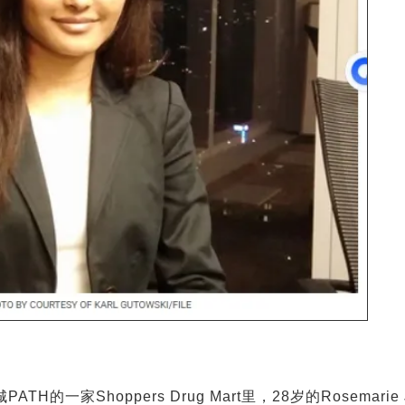
TH的一家Shoppers Drug Mart里，28岁的Rosemarie 