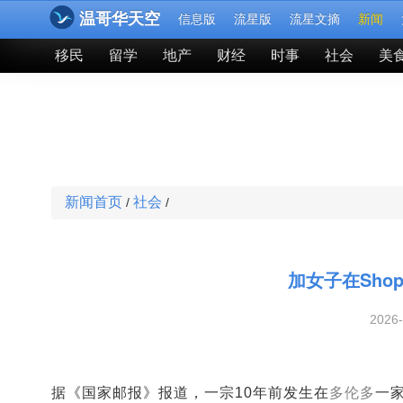
温哥华天空
信息版
流星版
流星文摘
新闻
移民
留学
地产
财经
时事
社会
美
新闻首页
社会
/
/
加女子在Sho
2026
据《国家邮报》报道，一宗10年前发生在
多伦多
一家