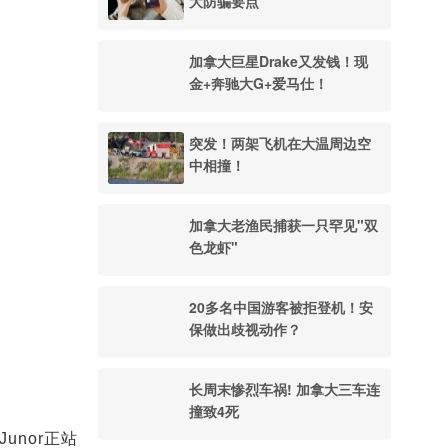
大防骗要点
加拿大巨星Drake又发钱！现
金+奔驰大G+爱马仕！
突发！两架飞机在大温周边空
中相撞！
加拿大老渔民捕获一只罕见"双
色龙虾"
20多名中国游客被拒登机！安
保做出歧视动作？
长周末惨烈车祸! 加拿大三车连
撞致4死
Junor正站