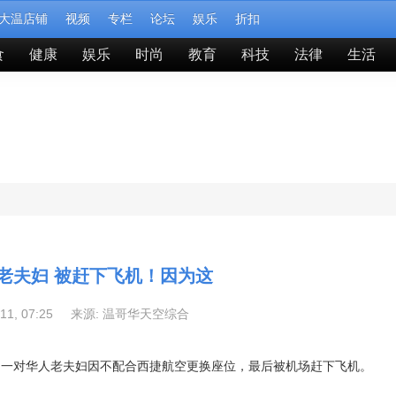
大温店铺
视频
专栏
论坛
娱乐
折扣
食
健康
娱乐
时尚
教育
科技
法律
生活
老夫妇 被赶下飞机！因为这
-11, 07:25 来源:
温哥华天空综合
，一对华人老夫妇因不配合西捷航空更换座位，最后被机场赶下飞机。