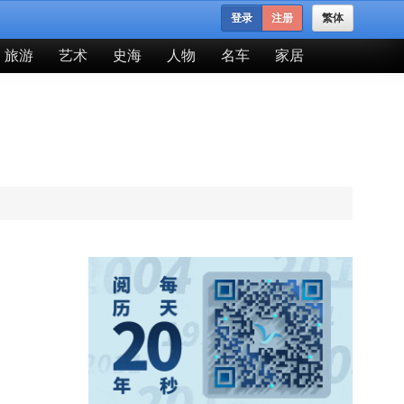
登录
注册
繁体
旅游
艺术
史海
人物
名车
家居