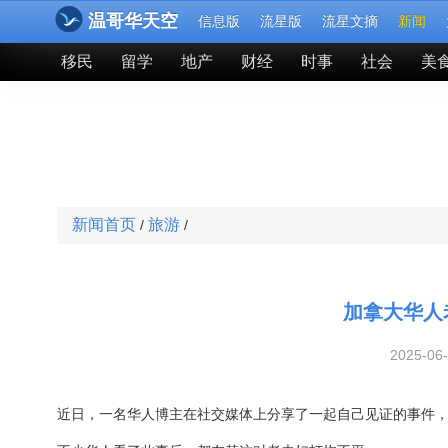
温哥华天空
信息版
流星版
流星文摘
新闻
移民
留学
地产
财经
时事
社会
美
新闻首页
旅游
/
/
加拿大华人
2025-06
近日，一名华人博主在社交媒体上分享了一起自己见证的事件