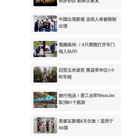
初步协议 航班正恢复
中国出境新规 这些人将被限制
出境
视频疯传:！5只黑熊打开车门
闯入SUV!
巨型玉米迷宫 离温哥华仅1小
时车程
旅行泡汤！罢工在即WestJet
取消81个航班
美签证新规8月生效！适用于
50国