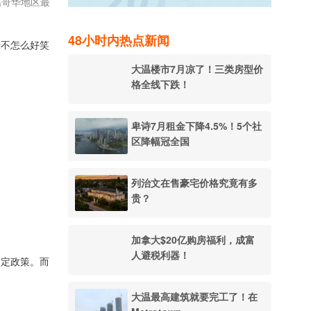
温哥华地区最
48小时内热点新闻
经不怎么好笑
大温楼市7月凉了！三类房型价
格全线下跌！
卑诗7月租金下降4.5%！5个社
区降幅冠全国
列治文在售豪宅价格究竟有多
贵？
加拿大$20亿购房福利，成富
人避税利器！
制定政策。而
大温最高建筑就要完工了！在