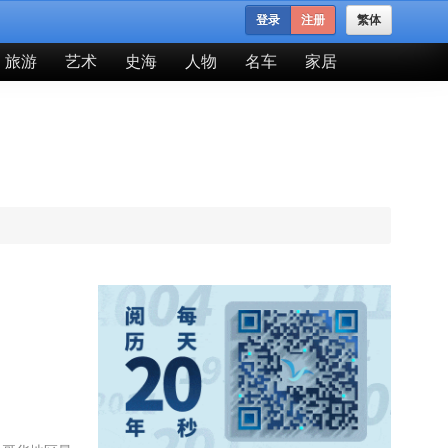
登录
注册
繁体
旅游
艺术
史海
人物
名车
家居