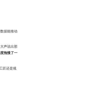
的数据能推动
要大声说出那
制度拖慢了一
工匠还是规