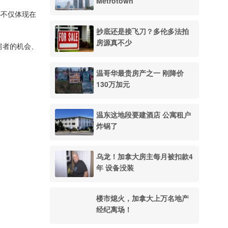
Metrotown
—不仅体现在
抄底还是接飞刀？多伦多法拍
房源真不少
房者的机会、
温哥华最贵房产之一 刚降价
130万加元
温东这地段要建酒店 公寓租户
炸锅了
乌龙！加拿大房主每月被扣款4
年 设备没装
楼市熄火，加拿大上万名地产
经纪离场！