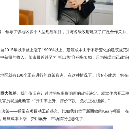
0套住房，领导了该地区多个大型规划项目，并与各级政府建立了广泛合作关系
自2015年以来就上涨了1900%以上。建筑成本由于不断变化的建筑规范
中获得的收入。某市最近甚至“打折出售”容积率奖励，只为掩盖自己政策
地区就有198个正在进行的政策咨询。在这种情况下，想专心建房，实在
有巨大落差
。我们依旧在让过时的叙事影响新的政策决定。就拿住房开工
市政官员就据此断言：“开工率上升、房价下跌，危机正在缓解。”
决策——通常在项目动工前很久。比如我们位于新西敏的Keary项目，在2
同时，建筑成本上涨、费用飙升、市场情况也恶化了。