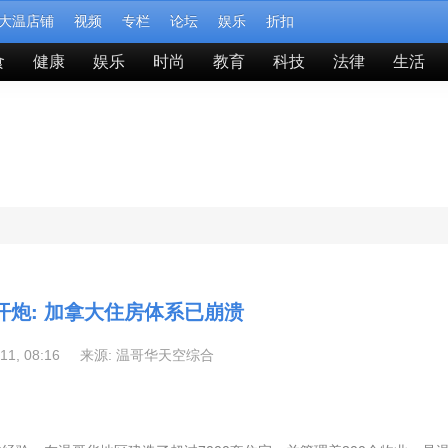
大温店铺
视频
专栏
论坛
娱乐
折扣
食
健康
娱乐
时尚
教育
科技
法律
生活
开炮: 加拿大住房体系已崩溃
-11, 08:16 来源:
温哥华天空综合