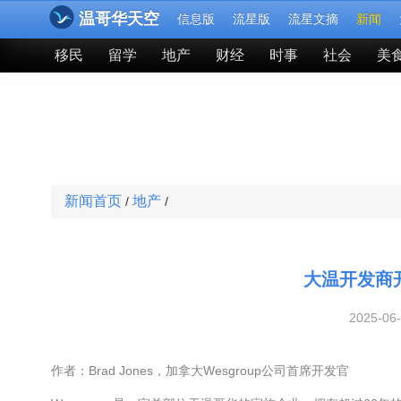
温哥华天空
信息版
流星版
流星文摘
新闻
移民
留学
地产
财经
时事
社会
美
新闻首页
地产
/
/
大温开发商
2025-06
作者：Brad Jones，
加拿大
Wesgroup公司首席开发官