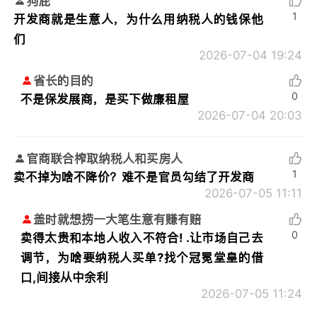
狗屁
1
开发商就是生意人，为什么用纳税人的钱保他
们
2026-07-04 19:24
省长的目的
0
不是保发展商，是买下做廉租屋
2026-07-04 20:03
官商联合榨取纳税人和买房人
1
卖不掉为啥不降价？难不是官员勾结了开发商
2026-07-05 11:11
盖时就想捞一大笔生意有赚有赔
0
卖得太贵和本地人收入不符合! .让市场自己去
调节，为啥要纳税人买单?找个冠冕堂皇的借
口,间接从中余利
2026-07-05 11:24