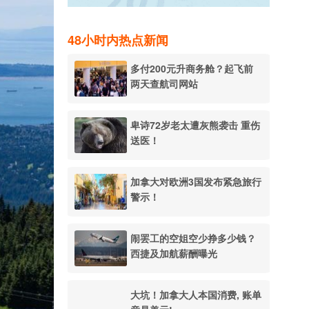
48小时内热点新闻
多付200元升商务舱？起飞前
两天查航司网站
卑诗72岁老太遭灰熊袭击 重伤
送医！
加拿大对欧洲3国发布紧急旅行
警示！
闹罢工的空姐空少挣多少钱？
西捷及加航薪酬曝光
大坑！加拿大人本国消费, 账单