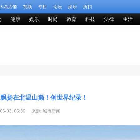
大温店铺
视频
专栏
论坛
娱乐
折扣
食
健康
娱乐
时尚
教育
科技
法律
生活
 飘扬在北温山巅！创世界纪录！
-06-03, 06:30 来源:
城市新闻