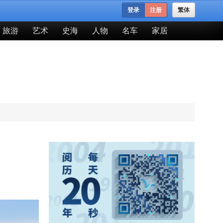
登录
注册
繁体
旅游
艺术
史海
人物
名车
家居