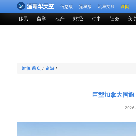
温哥华天空
信息版
流星版
流星文摘
新闻
移民
留学
地产
财经
时事
社会
美
新闻首页
旅游
/
/
巨型加拿大国旗
2026