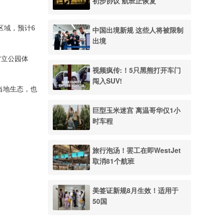
初步协议 航班正恢复
区域，预计6
中国出境新规 这些人将被限制
出境
省立公园体
视频疯传:！5只黑熊打开车门
闯入SUV!
护当地生态，也
巨型玉米迷宫 离温哥华仅1小
时车程
旅行泡汤！罢工在即WestJet
取消81个航班
美签证新规8月生效！适用于
50国