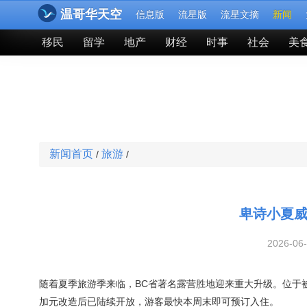
温哥华天空
信息版
流星版
流星文摘
新闻
移民
留学
地产
财经
时事
社会
美
新闻首页
旅游
/
/
卑诗小夏威
2026-06
随着夏季旅游季来临，BC省著名露营胜地迎来重大升级。位于被誉为BC省“
加元改造后已陆续开放，游客最快本周末即可预订入住。