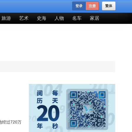
登录
注册
繁体
旅游
艺术
史海
人物
名车
家居
地经过720万