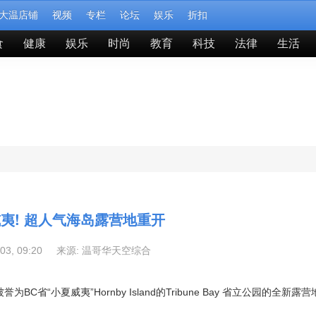
大温店铺
视频
专栏
论坛
娱乐
折扣
食
健康
娱乐
时尚
教育
科技
法律
生活
夷! 超人气海岛露营地重开
-03, 09:20 来源:
温哥华天空综合
小夏威夷”Hornby Island的Tribune Bay 省立公园的全新露营