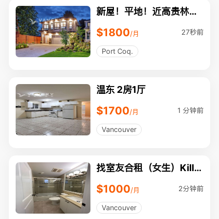
新屋！平地！近高贵林中
心 2房一厅
$1800
27秒前
/月
Port Coq.
温东 2房1厅
$1700
1 分钟前
/月
Vancouver
找室友合租（女生）Killa
rney near community c
$1000
enter
2分钟前
/月
Vancouver