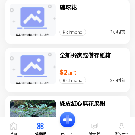
繡球花
2小时前
Richmond
全新搬家或儲存紙箱
$2
加币
2小时前
Richmond
綠皮紅心無花果樹
2小时前
Richmond
首页
信息版
流星版
我的天空
发布广告