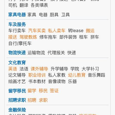
司机
翻译
各类填表
家具
电器
厨具
卫具
家具电器
车及服务
车行卖车
汽车买卖
私人卖车
转lease
搬运
接送
驾驶教练
修车拖车
部件装饰
租车
拼车
自行/摩托车
运输物流
代理报关
快递
物流快递
文化教育
英语
法语
课外辅导
升学辅导
学院
大学补习
论文辅导
职业培训
私人家教
幼儿教育
音乐舞蹈
绘画才艺
书本教材
音像读物
乐器
留学
移民
签证
留学移民
招聘
求职
招聘求职
金融保险