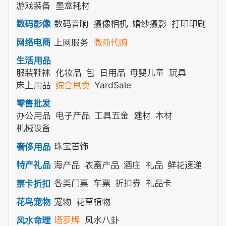
游戏装备
墨盒耗材
数码音响
摄像相机
婚纱摄影
打印印刷
数码影像
上网服务
微商代购
网络电商
生活用品
服装鞋袜
化妆品
包
日用品
母婴儿童
玩具
床上用品
综合甩卖
YardSale
零售批发
办公用品
电子产品
工具五金
建材
木材
机械设备
珠宝首饰
奢侈用品
海产品
农畜产品
酒庄
礼品
鲜花速递
特产礼品
各类门票
车票
折扣券
礼品卡
票卡折扣
宠物
花草植物
花鸟宠物
塔罗牌
风水八卦
风水命理