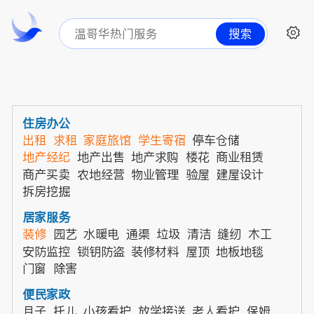
搜索
住房办公
出租
求租
家庭旅馆
学生寄宿
停车仓储
地产经纪
地产出售
地产求购
楼花
商业租赁
商产买卖
农地经营
物业管理
验屋
建屋设计
拆房挖掘
居家服务
装修
园艺
水暖电
通渠
垃圾
清洁
缝纫
木工
安防监控
锁钥防盗
装修材料
屋顶
地板地毯
门窗
除害
便民家政
月子
托儿
小孩看护
放学接送
老人看护
保姆