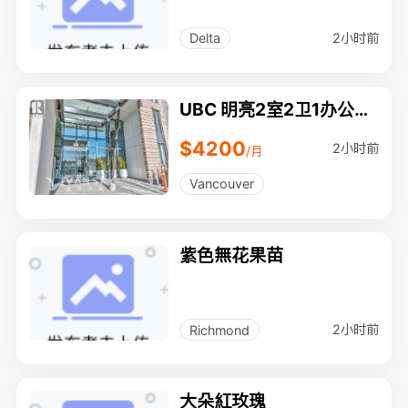
彩搭配效果图／專業油漆
工程
2小时前
Delta
UBC 明亮2室2卫1办公室
高层公寓出租 (带空调)
$4200
2小时前
/月
Vancouver
紫色無花果苗
2小时前
Richmond
大朵紅玫瑰