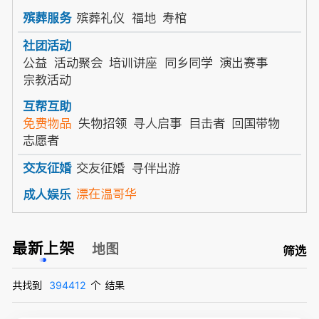
殡葬礼仪
福地
寿棺
殡葬服务
社团活动
公益
活动聚会
培训讲座
同乡同学
演出赛事
宗教活动
互帮互助
免费物品
失物招领
寻人启事
目击者
回国带物
志愿者
交友征婚
寻伴出游
交友征婚
漂在温哥华
成人娱乐
最新上架
地图
筛选
共找到
394412
个
结果