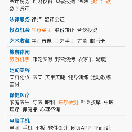
会计税务
理财投资
贷款按揭
保险
换汇汇款
数字货币
律师
翻译公证
法律服务
生意买卖
股份转让
合伙投资
投资机会
字画音像
工艺手工
古董
邮币卡
艺术收藏
旅游休闲
旅游机票
邮轮度假
野营烧烤
农家乐
游艇
运动美容
美容化妆
医美
美甲美睫
健身训练
运动教练
器材
保健医疗
家庭医生
牙医
眼科
医疗检测
针灸按摩
中医
理疗
保健品
心理咨询
电脑手机
电脑
手机
平板
软件设计
网页APP
平面设计